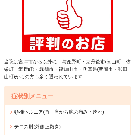
当院は宮津市から以外に、与謝野町・京丹後市(峯山町 弥
栄町 網野町)・舞鶴市・福知山市・兵庫県(豊岡市・和田
山町)からの方も多く通われています。
症状別メニュー
頚椎ヘルニア(首・肩から腕の痛み・痺れ)
テニス肘(外側上顆炎)