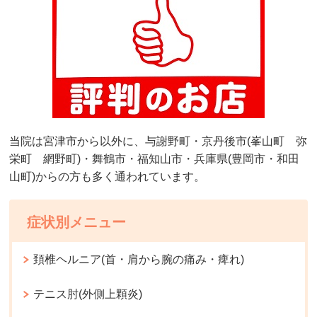
当院は宮津市から以外に、与謝野町・京丹後市(峯山町 弥
栄町 網野町)・舞鶴市・福知山市・兵庫県(豊岡市・和田
山町)からの方も多く通われています。
症状別メニュー
頚椎ヘルニア(首・肩から腕の痛み・痺れ)
テニス肘(外側上顆炎)