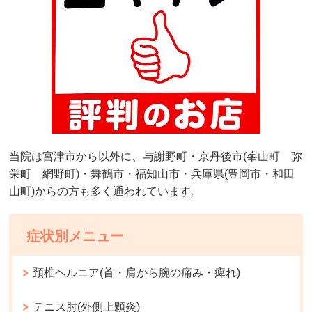
当院は宮津市から以外に、与謝野町・京丹後市(峯山町 弥
栄町 網野町)・舞鶴市・福知山市・兵庫県(豊岡市・和田
山町)からの方も多く通われています。
症状別メニュー
頚椎ヘルニア(首・肩から腕の痛み・痺れ)
テニス肘(外側上顆炎)