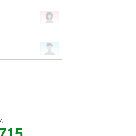
ら
2715