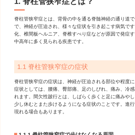
1. 脊柱管狭窄症とは？
脊柱管狭窄症とは、背骨の中を通る脊髄神経の通り道で
で、神経が圧迫され、様々な症状を引き起こす病気です
化、椎間板ヘルニア、脊椎すべり症などが原因で発症す
中高年に多く見られる疾患です。
1.1 脊柱管狭窄症の症状
脊柱管狭窄症の症状は、神経が圧迫される部位や程度に
症状としては、腰痛、臀部痛、足のしびれ、痛み、冷感
れます。間欠性跛行とは、しばらく歩くと足に痛みやし
少し休むとまた歩けるようになる症状のことです。進行
現れる場合もあります。
1.1.1 脊柱管狭窄症で歩けなくなる原因