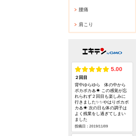
腰痛
肩こり