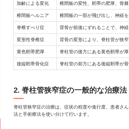
加齢による変化
椎間板の変性、靭帯の肥厚、骨棘
椎間板ヘルニア
椎間板の一部が飛び出し、神経を
脊椎すべり症
背骨が前後にずれることで、神経
変形性脊椎症
背骨の変形により、脊柱管が狭窄
黄色靭帯肥厚
脊柱管の後方にある黄色靭帯が厚
後縦靭帯骨化症
脊柱管の前方にある後縦靭帯が骨
2. 脊柱管狭窄症の一般的な治療法
脊柱管狭窄症の治療は、症状の程度や進行度、患者さん
法と手術療法を使い分けて行います。