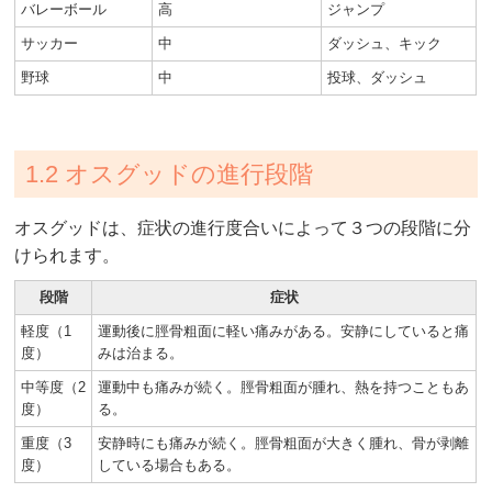
バレーボール
高
ジャンプ
サッカー
中
ダッシュ、キック
野球
中
投球、ダッシュ
1.2 オスグッドの進行段階
オスグッドは、症状の進行度合いによって３つの段階に分
けられます。
段階
症状
軽度（1
運動後に脛骨粗面に軽い痛みがある。安静にしていると痛
度）
みは治まる。
中等度（2
運動中も痛みが続く。脛骨粗面が腫れ、熱を持つこともあ
度）
る。
重度（3
安静時にも痛みが続く。脛骨粗面が大きく腫れ、骨が剥離
度）
している場合もある。