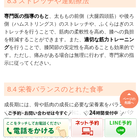
8.3 ストレッチや運動療法
専門医の指導のもと
、太ももの前側（大腿四頭筋）や後ろ
側（ハムストリングス）のストレッチや、ふくらはぎのス
トレッチを行うことで、筋肉の柔軟性を高め、膝への負担
を軽減することができます。また、
適切な筋力トレーニン
グ
を行うことで、膝関節の安定性を高めることも効果的で
す。ただし、痛みがある場合は無理に行わず、専門家の指
示に従ってください。
8.4 栄養バランスのとれた食事
ページの
先頭へ
成長期には、骨や筋肉の成長に必要な栄養素をバランスよ
く摂取することが大切です。特に、
カルシウム、タンパク
質、ビタミンD
は骨の成長に不可欠な栄養素です。これら
の栄養素を豊富に含む食品を積極的に摂り入れ、バランス
の良い食事を心がけましょう。