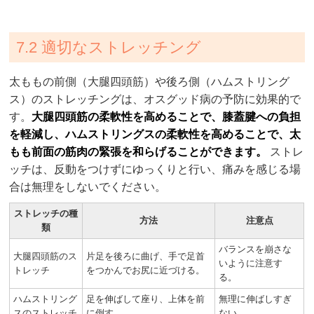
7.2 適切なストレッチング
太ももの前側（大腿四頭筋）や後ろ側（ハムストリング
ス）のストレッチングは、オスグッド病の予防に効果的で
す。
大腿四頭筋の柔軟性を高めることで、膝蓋腱への負担
を軽減し、ハムストリングスの柔軟性を高めることで、太
もも前面の筋肉の緊張を和らげることができます。
ストレ
ッチは、反動をつけずにゆっくりと行い、痛みを感じる場
合は無理をしないでください。
ストレッチの種
方法
注意点
類
バランスを崩さな
大腿四頭筋のス
片足を後ろに曲げ、手で足首
いように注意す
トレッチ
をつかんでお尻に近づける。
る。
ハムストリング
足を伸ばして座り、上体を前
無理に伸ばしすぎ
スのストレッチ
に倒す。
ない。