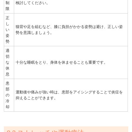
制
検討してください。
限
正
し
猫背や足を組むなど、膝に負担がかかる姿勢は避け、正しい姿
い
勢を意識しましょう。
姿
勢
適
切
な
十分な睡眠をとり、身体を休ませることも重要です。
休
息
患
部
運動後や痛みが強い時は、患部をアイシングすることで炎症を
の
抑えることができます。
冷
却