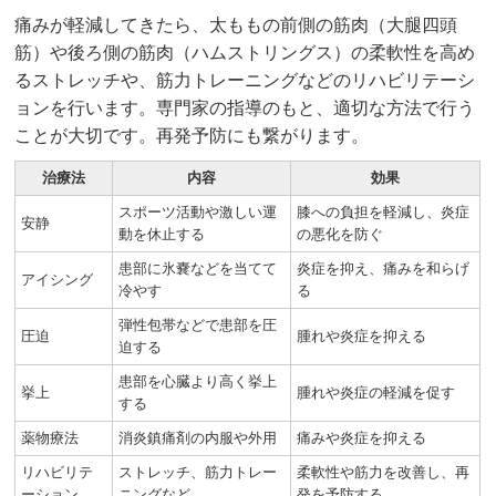
痛みが軽減してきたら、太ももの前側の筋肉（大腿四頭
筋）や後ろ側の筋肉（ハムストリングス）の柔軟性を高め
るストレッチや、筋力トレーニングなどのリハビリテーシ
ョンを行います。専門家の指導のもと、適切な方法で行う
ことが大切です。再発予防にも繋がります。
治療法
内容
効果
スポーツ活動や激しい運
膝への負担を軽減し、炎症
安静
動を休止する
の悪化を防ぐ
患部に氷嚢などを当てて
炎症を抑え、痛みを和らげ
アイシング
冷やす
る
弾性包帯などで患部を圧
圧迫
腫れや炎症を抑える
迫する
患部を心臓より高く挙上
挙上
腫れや炎症の軽減を促す
する
薬物療法
消炎鎮痛剤の内服や外用
痛みや炎症を抑える
リハビリテ
ストレッチ、筋力トレー
柔軟性や筋力を改善し、再
ーション
ニングなど
発を予防する