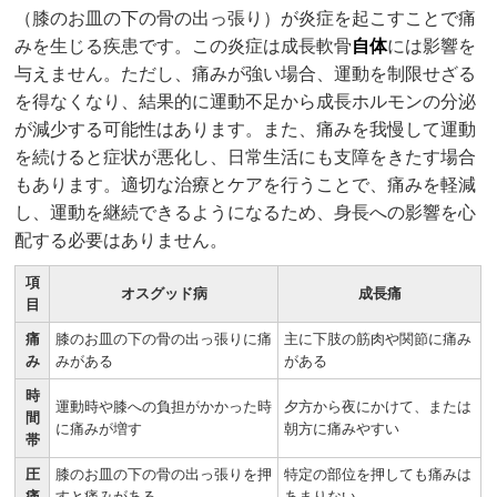
（膝のお皿の下の骨の出っ張り）が炎症を起こすことで痛
みを生じる疾患です。この炎症は成長軟骨
自体
には影響を
与えません。ただし、痛みが強い場合、運動を制限せざる
を得なくなり、結果的に運動不足から成長ホルモンの分泌
が減少する可能性はあります。また、痛みを我慢して運動
を続けると症状が悪化し、日常生活にも支障をきたす場合
もあります。適切な治療とケアを行うことで、痛みを軽減
し、運動を継続できるようになるため、身長への影響を心
配する必要はありません。
項
オスグッド病
成長痛
目
痛
膝のお皿の下の骨の出っ張りに痛
主に下肢の筋肉や関節に痛み
み
みがある
がある
時
運動時や膝への負担がかかった時
夕方から夜にかけて、または
間
に痛みが増す
朝方に痛みやすい
帯
圧
膝のお皿の下の骨の出っ張りを押
特定の部位を押しても痛みは
痛
すと痛みがある
あまりない