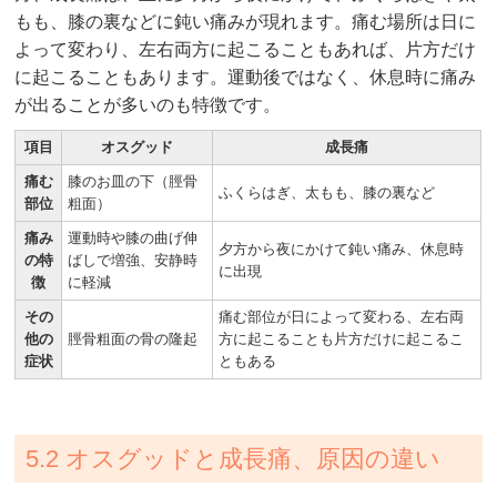
もも、膝の裏などに鈍い痛みが現れます。痛む場所は日に
よって変わり、左右両方に起こることもあれば、片方だけ
に起こることもあります。運動後ではなく、休息時に痛み
が出ることが多いのも特徴です。
項目
オスグッド
成長痛
痛む
膝のお皿の下（脛骨
ふくらはぎ、太もも、膝の裏など
部位
粗面）
痛み
運動時や膝の曲げ伸
夕方から夜にかけて鈍い痛み、休息時
の特
ばしで増強、安静時
に出現
徴
に軽減
その
痛む部位が日によって変わる、左右両
他の
脛骨粗面の骨の隆起
方に起こることも片方だけに起こるこ
症状
ともある
5.2 オスグッドと成長痛、原因の違い