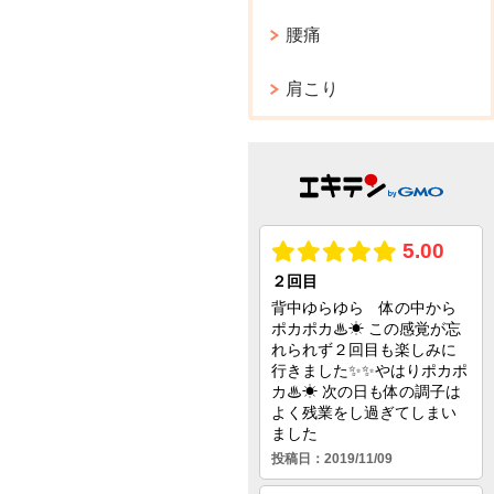
腰痛
肩こり