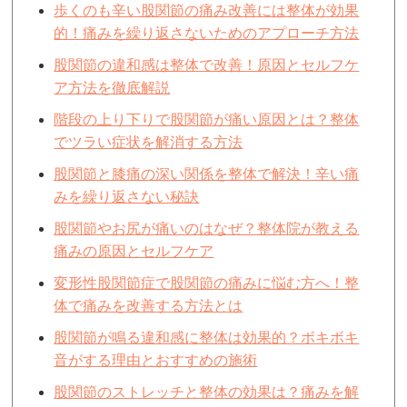
歩くのも辛い股関節の痛み改善には整体が効果
的！痛みを繰り返さないためのアプローチ方法
股関節の違和感は整体で改善！原因とセルフケ
ア方法を徹底解説
階段の上り下りで股関節が痛い原因とは？整体
でツラい症状を解消する方法
股関節と膝痛の深い関係を整体で解決！辛い痛
みを繰り返さない秘訣
股関節やお尻が痛いのはなぜ？整体院が教える
痛みの原因とセルフケア
変形性股関節症で股関節の痛みに悩む方へ！整
体で痛みを改善する方法とは
股関節が鳴る違和感に整体は効果的？ボキボキ
音がする理由とおすすめの施術
股関節のストレッチと整体の効果は？痛みを解