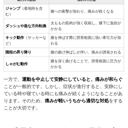
ジャンプ
（着地時を含
膝への衝撃が加わり、痛みが鋭くなる
む）
太ももの筋肉が強く収縮し、膝下に負担が
ダッシュや急な方向転換
かかる
キック動作
（サッカーな
膝を伸ばす際に脛骨粗面に強い牽引力が加
ど）
わる
階段の昇り降り
膝の曲げ伸ばしが伴い、痛みが誘発される
膝を深く曲げることで、脛骨粗面に圧力が
しゃがむ動作
かかる
一方で、
運動を中止して安静にしていると、痛みが和らぐ
ことが一般的です。しかし、症状が進行すると、安静にし
ている時や寝ている時にも痛みが続くようになることがあ
ります。そのため、
痛みが軽いうちから適切な対処
をする
ことが大切です。