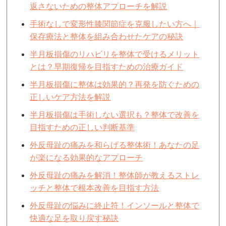
返さないための整体アプローチを解説
手術なしで変形性膝関節症を克服したい方へ｜
保存療法と整体を組み合わせたケアの秘訣
半月板損傷のリハビリを整体で受けるメリット
とは？早期復帰を目指すための治療ガイド
半月板損傷に整体は効果的？再発を防ぐための
正しいケア方法を解説
半月板損傷は手術しない選択も？整体で改善を
目指すための正しい判断基準
外反母趾の痛みを和らげる整体術！あなたの足
が楽になる効果的なアプローチ
外反母趾の痛みを解消！整体師が教えるストレ
ッチと整体で根本改善を目指す方法
外反母趾の悩みに終止符！インソールと整体で
快適な足を取り戻す秘訣