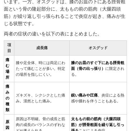
います。一方、オスグッドは、膝のお皿の下にある脛骨粗
面という骨の隆起部分に、太ももの前の筋肉（大腿四頭
筋）が繰り返し引っ張られることで炎症が起き、痛みが生
じる状態です。
両者の症状の違いを以下の表にまとめました。
項
成長痛
オスグッド
目
痛
膝や足全体、時には両足にわ
膝のお皿のすぐ下にある脛骨粗
む
たって痛むことが多い。特定
面（骨の出っ張り）
に限定され
場
の場所を指しにくい。
る。
所
痛
み
ズキズキ、シクシクとした痛
鋭い痛みや圧痛
。炎症による熱
の
み。漠然とした痛み。
感や腫れを伴うこともある。
種
類
原因は不明確。骨の成長と筋
太ももの前の筋肉（大腿四頭
原
肉の成長のバランスのずれな
筋）が脛骨粗面を繰り返し引っ
因
どが考えられる。
張る
ことによる炎症。