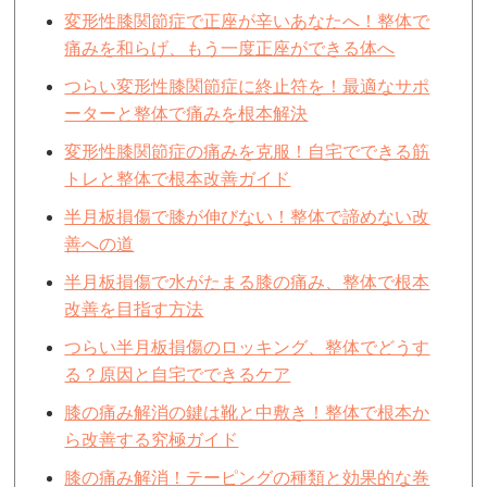
変形性膝関節症で正座が辛いあなたへ！整体で
痛みを和らげ、もう一度正座ができる体へ
つらい変形性膝関節症に終止符を！最適なサポ
ーターと整体で痛みを根本解決
変形性膝関節症の痛みを克服！自宅でできる筋
トレと整体で根本改善ガイド
半月板損傷で膝が伸びない！整体で諦めない改
善への道
半月板損傷で水がたまる膝の痛み、整体で根本
改善を目指す方法
つらい半月板損傷のロッキング、整体でどうす
る？原因と自宅でできるケア
膝の痛み解消の鍵は靴と中敷き！整体で根本か
ら改善する究極ガイド
膝の痛み解消！テーピングの種類と効果的な巻