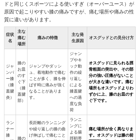
ドと同じくスポーツによる使いすぎ（オーバーユース）が
原因で起こりやすい膝の痛みですが、痛む場所や痛みの性
質に違いがあります。
主な
症状
主な発
痛む
痛みの特徴
オスグッドとの見分け方
名
生原因
場所
ジャン
プやキ
膝の
オスグッドに見られる脛
ジャ
ジャンプやダッシ
ック動
お皿
骨粗面の突出や、その部
ンパ
ュ、着地動作で痛む
作の繰
のす
分の強い圧痛がないこと
ー膝
ことが多く、膝を伸
り返し
ぐ下
が大きな違いです。痛む
（膝
ばす時に痛みが強く
による
（膝
場所もオスグッドよりわ
蓋腱
なることがありま
膝蓋腱
蓋腱
ずかに上、膝のお皿のす
炎）
す。
への過
部）
ぐ下です。
度な負
荷
ランニ
ラン
長距離のランニング
ングに
ナー
や繰り返しの膝の曲
痛む場所が全く異なりま
よる腸
膝
げ伸ばしで痛むこと
す。オスグッドは膝の前
膝の
脛靭帯