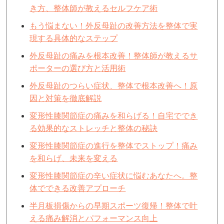
き方、整体師が教えるセルフケア術
もう悩まない！外反母趾の改善方法を整体で実
現する具体的なステップ
外反母趾の痛みを根本改善！整体師が教えるサ
ポーターの選び方と活用術
外反母趾のつらい症状、整体で根本改善へ！原
因と対策を徹底解説
変形性膝関節症の痛みを和らげる！自宅ででき
る効果的なストレッチと整体の秘訣
変形性膝関節症の進行を整体でストップ！痛み
を和らげ、未来を変える
変形性膝関節症の辛い症状に悩むあなたへ。整
体でできる改善アプローチ
半月板損傷からの早期スポーツ復帰！整体で叶
える痛み解消とパフォーマンス向上