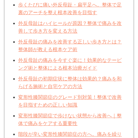
歩くたびに痛い外反母趾・扁平足へ。整体で足
裏のアーチを整え根本改善を目指す
外反母趾はハイヒールが原因？整体で痛みを改
善して歩き方を変える方法
外反母趾の痛みを改善する正しい歩き方とは？
整体師が教える根本ケア術
外反母趾の痛みを今すぐ楽に！効果的なテーピ
ング術と整体による根本治療ガイド
外反母趾の初期症状に整体は効果的？痛みを和
らげる施術と自宅ケアの方法
変形性膝関節症のグレード別対策！整体で改善
を目指すための正しい知識
変形性膝関節症で歩けない状態から改善へ｜整
体で痛みをケアする重要性
階段が辛い変形性膝関節症の方へ。痛みを繰り