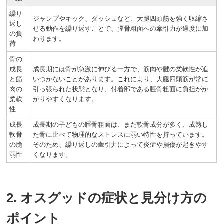
繰り
ジャンプやキック、ダッシュなど、大腿四頭筋を強く収縮さ
返し
せる動作を繰り返すことで、脛骨粗面への牽引力が過度に加
の負
わります。
荷
骨の
成長
成長期には骨が急激に伸びる一方で、筋肉や腱の柔軟性が追
と筋
いつかないことがあります。これにより、大腿四頭筋が常に
肉の
引っ張られた状態となり、付着部である脛骨粗面に負担がか
柔軟
かりやすくなります。
性
成長
成長期の子どもの脛骨粗面は、まだ軟骨成分が多く、成熟し
軟骨
た骨に比べて物理的なストレスに弱い特性を持っています。
の脆
そのため、繰り返しの牽引力によって炎症や損傷が起きやす
弱性
くなります。
2. オスグッドの症状と見分け方の
ポイント