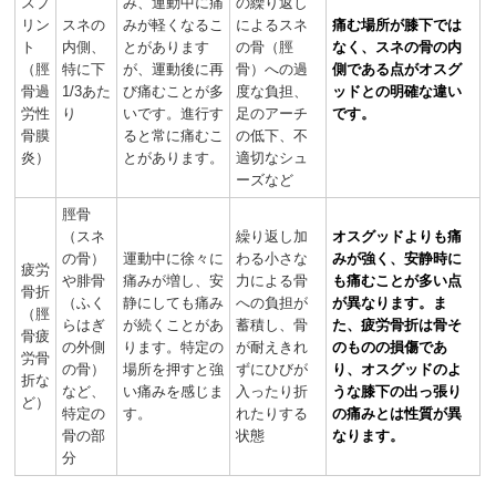
スプ
み、運動中に痛
の繰り返し
リン
スネの
みが軽くなるこ
によるスネ
痛む場所が膝下では
ト
内側、
とがあります
の骨（脛
なく、スネの骨の内
（脛
特に下
が、運動後に再
骨）への過
側である点がオスグ
骨過
1/3あた
び痛むことが多
度な負担、
ッドとの明確な違い
労性
り
いです。進行す
足のアーチ
です。
骨膜
ると常に痛むこ
の低下、不
炎）
とがあります。
適切なシュ
ーズなど
脛骨
（スネ
繰り返し加
オスグッドよりも痛
の骨）
運動中に徐々に
わる小さな
みが強く、安静時に
疲労
や腓骨
痛みが増し、安
力による骨
も痛むことが多い点
骨折
（ふく
静にしても痛み
への負担が
が異なります。ま
（脛
らはぎ
が続くことがあ
蓄積し、骨
た、疲労骨折は骨そ
骨疲
の外側
ります。特定の
が耐えきれ
のものの損傷であ
労骨
の骨）
場所を押すと強
ずにひびが
り、オスグッドのよ
折な
など、
い痛みを感じま
入ったり折
うな膝下の出っ張り
ど）
特定の
す。
れたりする
の痛みとは性質が異
骨の部
状態
なります。
分