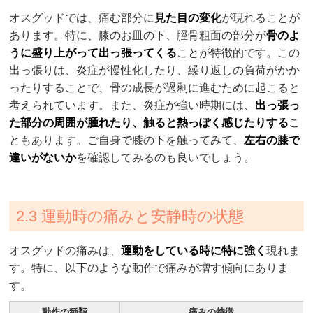
オスグッドでは、痛む部分に
見た目の変化
が現れることが
あります。特に、膝のお皿の下、脛骨粗面の部分が
骨のよ
うに盛り上がって出っ張ってくる
ことが特徴的です。この
出っ張りは、炎症が慢性化したり、繰り返しの負荷がかか
ったりすることで、骨の成長が過剰に進むために起こると
考えられています。また、炎症が強い時期には、
出っ張っ
た部分の周囲が腫れたり、触ると熱っぽく感じたりする
こ
ともあります。ご自身で膝の下を触ってみて、
左右の膝で
違いがないか
を確認してみるのも良いでしょう。
2.3 運動時の痛みと安静時の状態
オスグッドの痛みは、
運動をしている時に特に強く
現れま
す。特に、以下のような動作で痛みが増す傾向にありま
す。
動作の種類
痛みの特徴