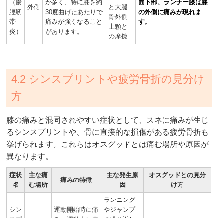
（腸
が多く、特に膝を約
面下部、ランナー膝は膝
外側
と大腿
脛靭
30度曲げたあたりで
の外側に痛みが現れま
骨外側
帯
痛みが強くなること
す。
上顆と
炎）
があります。
の摩擦
4.2 シンスプリントや疲労骨折の見分け
方
膝の痛みと混同されやすい症状として、スネに痛みが生じ
るシンスプリントや、骨に直接的な損傷がある疲労骨折も
挙げられます。これらはオスグッドとは痛む場所や原因が
異なります。
症状
主な痛
主な発生原
オスグッドとの見分
痛みの特徴
名
む場所
因
け方
ランニング
シン
運動開始時に痛
やジャンプ