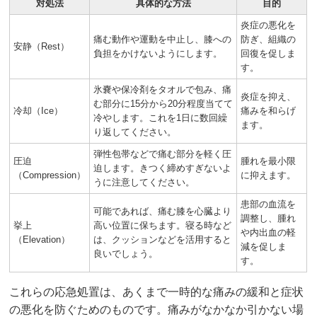
対処法
具体的な方法
目的
炎症の悪化を
痛む動作や運動を中止し、膝への
防ぎ、組織の
安静（Rest）
負担をかけないようにします。
回復を促しま
す。
氷嚢や保冷剤をタオルで包み、痛
炎症を抑え、
む部分に15分から20分程度当てて
冷却（Ice）
痛みを和らげ
冷やします。これを1日に数回繰
ます。
り返してください。
弾性包帯などで痛む部分を軽く圧
圧迫
腫れを最小限
迫します。きつく締めすぎないよ
（Compression）
に抑えます。
うに注意してください。
患部の血流を
可能であれば、痛む膝を心臓より
調整し、腫れ
挙上
高い位置に保ちます。寝る時など
や内出血の軽
（Elevation）
は、クッションなどを活用すると
減を促しま
良いでしょう。
す。
これらの応急処置は、あくまで一時的な痛みの緩和と症状
の悪化を防ぐためのものです。痛みがなかなか引かない場