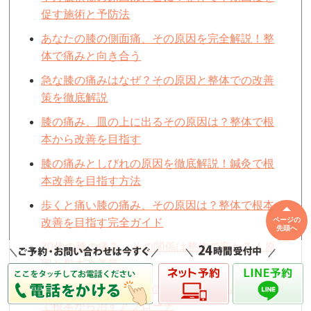
促す施術と予防法
あなたの膝の側面痛、その原因を完全解説！整
体で痛みと向き合う
急な膝の痛みはなぜ？その原因と整体での改善
策を徹底解説
膝の痛み、皿の上に出るその原因は？整体で根
本から改善を目指す
膝の痛みとしびれの原因を徹底解説！鍼灸で根
本改善を目指す方法
歩くと痛い膝の痛み、その原因は？整体で根本
ページの
改善を目指す完全ガイド
先頭へ
30代の膝の痛み、その関係は整体で変わる！原
因と根本改善策
あなたの膝の痛み、皿の下に潜む原因は？整体
で根本から治すアプローチ