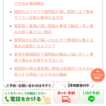
ア方法を徹底解説
階段の上り下りで股関節が痛い原因とは？整体
でツラい症状を解消する方法
股関節と膝痛の深い関係を整体で解決！辛い痛
みを繰り返さない秘訣
股関節やお尻が痛いのはなぜ？整体院が教える
痛みの原因とセルフケア
変形性股関節症で股関節の痛みに悩む方へ！整
体で痛みを改善する方法とは
股関節が鳴る違和感に整体は効果的？ボキボキ
音がする理由とおすすめの施術
ページの
先頭へ
股関節のストレッチと整体の効果は？痛みを解
消するプロの施術とおすすめのストレッチ
歩く時に股関節が痛い…整体で歪みを整えてス
ッキリ改善する方法