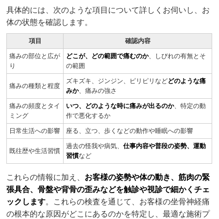
具体的には、次のような項目について詳しくお伺いし、お
体の状態を確認します。
項目
確認内容
痛みの部位と広が
どこが、どの範囲で痛むのか
、しびれの有無とそ
り
の範囲
ズキズキ、ジンジン、ピリピリなど
どのような痛
痛みの種類と程度
みか
、痛みの強さ
痛みの頻度とタイ
いつ、どのような時に痛みが出るのか
、特定の動
ミング
作で悪化するか
日常生活への影響
座る、立つ、歩くなどの動作や睡眠への影響
過去の怪我や病気、
仕事内容や普段の姿勢、運動
既往歴や生活習慣
習慣
など
これらの情報に加え、
お客様の姿勢や体の動き、筋肉の緊
張具合、骨盤や背骨の歪みなどを触診や視診で細かくチェ
ックします
。これらの検査を通じて、お客様の坐骨神経痛
の根本的な原因がどこにあるのかを特定し、最適な施術プ