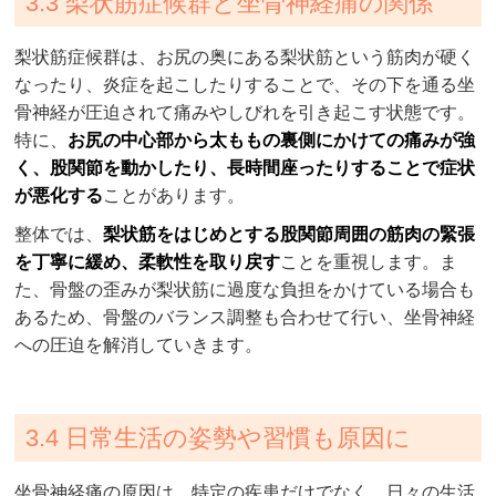
3.3 梨状筋症候群と坐骨神経痛の関係
梨状筋症候群は、お尻の奥にある梨状筋という筋肉が硬く
なったり、炎症を起こしたりすることで、その下を通る坐
骨神経が圧迫されて痛みやしびれを引き起こす状態です。
特に、
お尻の中心部から太ももの裏側にかけての痛みが強
く、股関節を動かしたり、長時間座ったりすることで症状
が悪化する
ことがあります。
整体では、
梨状筋をはじめとする股関節周囲の筋肉の緊張
を丁寧に緩め、柔軟性を取り戻す
ことを重視します。ま
た、骨盤の歪みが梨状筋に過度な負担をかけている場合も
あるため、骨盤のバランス調整も合わせて行い、坐骨神経
への圧迫を解消していきます。
3.4 日常生活の姿勢や習慣も原因に
坐骨神経痛の原因は、特定の疾患だけでなく、日々の生活