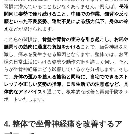
習慣に潜んでいることも少なくありません。例えば、
長時
間同じ姿勢で座り続けること、中腰での作業、猫背や反り
腰といった不良姿勢、運動不足による筋力低下、身体の冷
え
などが挙げられます。
これらの習慣は、
骨盤や背骨の歪みを引き起こし、お尻や
腰周りの筋肉に過度な負担をかける
ことで、坐骨神経を刺
激し、痛みを発生させる原因となります。整体では、お客
様の日常生活における姿勢や動作の癖を詳しく伺い、それ
らが坐骨神経痛にどう影響しているかを分析します。そし
て、
身体の歪みを整える施術と同時に、自宅でできるスト
レッチや正しい姿勢の指導、日常生活での注意点など、具
体的なアドバイス
を通じて、根本的な改善と再発予防をサ
ポートいたします。
4. 整体で坐骨神経痛を改善するア