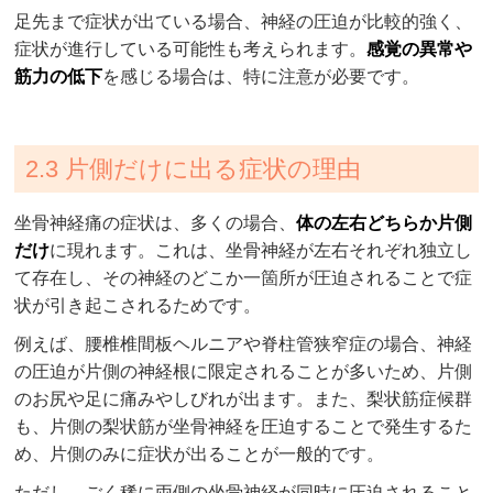
足先まで症状が出ている場合、神経の圧迫が比較的強く、
症状が進行している可能性も考えられます。
感覚の異常や
筋力の低下
を感じる場合は、特に注意が必要です。
2.3 片側だけに出る症状の理由
坐骨神経痛の症状は、多くの場合、
体の左右どちらか片側
だけ
に現れます。これは、坐骨神経が左右それぞれ独立し
て存在し、その神経のどこか一箇所が圧迫されることで症
状が引き起こされるためです。
例えば、腰椎椎間板ヘルニアや脊柱管狭窄症の場合、神経
の圧迫が片側の神経根に限定されることが多いため、片側
のお尻や足に痛みやしびれが出ます。また、梨状筋症候群
も、片側の梨状筋が坐骨神経を圧迫することで発生するた
め、片側のみに症状が出ることが一般的です。
ただし、ごく稀に両側の坐骨神経が同時に圧迫されること