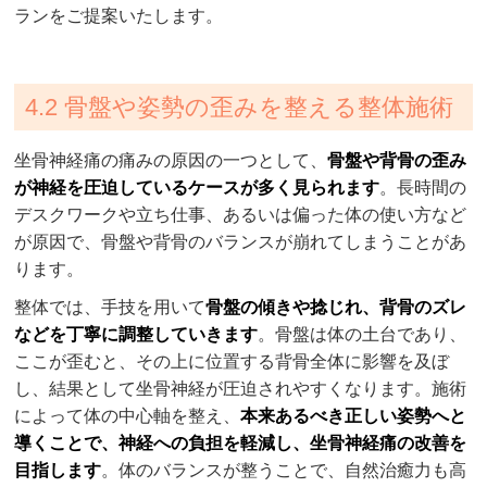
ランをご提案いたします。
4.2 骨盤や姿勢の歪みを整える整体施術
坐骨神経痛の痛みの原因の一つとして、
骨盤や背骨の歪み
が神経を圧迫しているケースが多く見られます
。長時間の
デスクワークや立ち仕事、あるいは偏った体の使い方など
が原因で、骨盤や背骨のバランスが崩れてしまうことがあ
ります。
整体では、手技を用いて
骨盤の傾きや捻じれ、背骨のズレ
などを丁寧に調整していきます
。骨盤は体の土台であり、
ここが歪むと、その上に位置する背骨全体に影響を及ぼ
し、結果として坐骨神経が圧迫されやすくなります。施術
によって体の中心軸を整え、
本来あるべき正しい姿勢へと
導くことで、神経への負担を軽減し、坐骨神経痛の改善を
目指します
。体のバランスが整うことで、自然治癒力も高