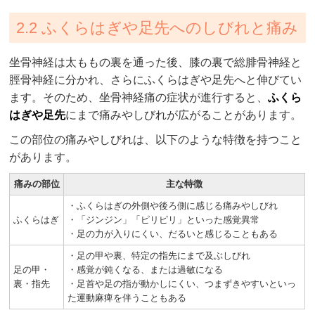
2.2 ふくらはぎや足先へのしびれと痛み
坐骨神経は太ももの裏を通った後、膝の裏で総腓骨神経と
脛骨神経に分かれ、さらにふくらはぎや足先へと伸びてい
ます。そのため、坐骨神経痛の症状が進行すると、
ふくら
はぎや足先
にまで痛みやしびれが広がることがあります。
この部位の痛みやしびれは、以下のような特徴を持つこと
があります。
痛みの部位
主な特徴
・ふくらはぎの外側や後ろ側に感じる痛みやしびれ
ふくらはぎ
・「ジンジン」「ピリピリ」といった感覚異常
・足の力が入りにくい、だるいと感じることもある
・足の甲や裏、特定の指先にまで及ぶしびれ
足の甲・
・感覚が鈍くなる、または過敏になる
裏・指先
・足首や足の指が動かしにくい、つまずきやすいといっ
た運動麻痺を伴うこともある