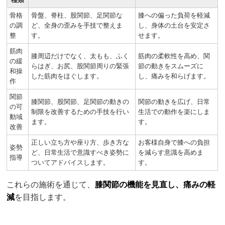
骨格
骨盤、脊柱、股関節、足関節な
膝への偏った負荷を軽減
の調
ど、全身の歪みを手技で整えま
し、身体の土台を安定さ
整
す。
せます。
筋肉
膝周辺だけでなく、太もも、ふく
筋肉の柔軟性を高め、関
の緩
らはぎ、お尻、股関節周りの緊張
節の動きをスムーズに
和操
した筋肉をほぐします。
し、痛みを和らげます。
作
関節
膝関節、股関節、足関節の動きの
関節の動きを広げ、日常
の可
制限を改善するための手技を行い
生活での動作を楽にしま
動域
ます。
す。
改善
正しい立ち方や座り方、歩き方な
お客様自身で膝への負担
姿勢
ど、日常生活で意識すべき姿勢に
を減らす意識を高めま
指導
ついてアドバイスします。
す。
これらの施術を通じて、
膝関節の機能を見直し、痛みの軽
減
を目指します。