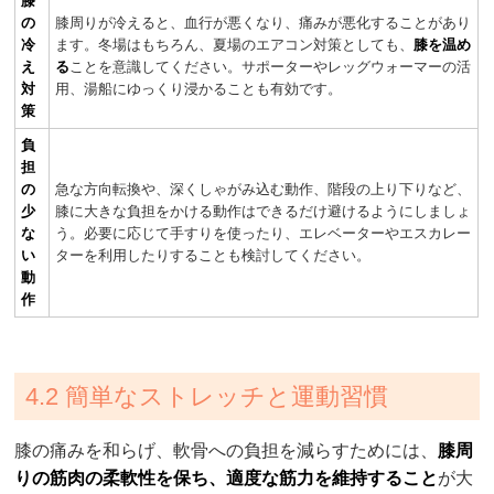
膝
の
膝周りが冷えると、血行が悪くなり、痛みが悪化することがあり
冷
ます。冬場はもちろん、夏場のエアコン対策としても、
膝を温め
え
る
ことを意識してください。サポーターやレッグウォーマーの活
対
用、湯船にゆっくり浸かることも有効です。
策
負
担
の
急な方向転換や、深くしゃがみ込む動作、階段の上り下りなど、
少
膝に大きな負担をかける動作はできるだけ避けるようにしましょ
な
う。必要に応じて手すりを使ったり、エレベーターやエスカレー
い
ターを利用したりすることも検討してください。
動
作
4.2 簡単なストレッチと運動習慣
膝の痛みを和らげ、軟骨への負担を減らすためには、
膝周
りの筋肉の柔軟性を保ち、適度な筋力を維持すること
が大