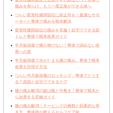
痛みを和らげ、もう一度正座ができる体へ
つらい変形性膝関節症に終止符を！最適なサポ
ーターと整体で痛みを根本解決
変形性膝関節症の痛みを克服！自宅でできる筋
トレと整体で根本改善ガイド
半月板損傷で膝が伸びない！整体で諦めない改
善への道
半月板損傷で水がたまる膝の痛み、整体で根本
改善を目指す方法
つらい半月板損傷のロッキング、整体でどうす
る？原因と自宅でできるケア
膝の痛み解消の鍵は靴と中敷き！整体で根本か
ら改善する究極ガイド
膝の痛み解消！テーピングの種類と効果的な巻
き方、整体師が教えるセルフケア術