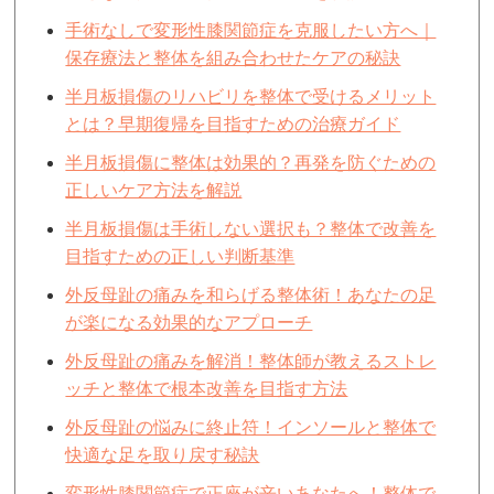
手術なしで変形性膝関節症を克服したい方へ｜
保存療法と整体を組み合わせたケアの秘訣
半月板損傷のリハビリを整体で受けるメリット
とは？早期復帰を目指すための治療ガイド
半月板損傷に整体は効果的？再発を防ぐための
正しいケア方法を解説
半月板損傷は手術しない選択も？整体で改善を
目指すための正しい判断基準
外反母趾の痛みを和らげる整体術！あなたの足
が楽になる効果的なアプローチ
外反母趾の痛みを解消！整体師が教えるストレ
ッチと整体で根本改善を目指す方法
外反母趾の悩みに終止符！インソールと整体で
快適な足を取り戻す秘訣
変形性膝関節症で正座が辛いあなたへ！整体で