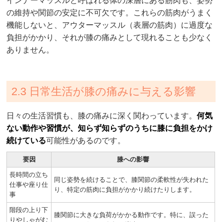
インナーマッスルと呼ばれる体の深層にある筋肉も、姿勢
の維持や関節の安定に不可欠です。これらの筋肉がうまく
機能しないと、アウターマッスル（表層の筋肉）に過度な
負担がかかり、それが膝の痛みとして現れることも少なく
ありません。
2.3 日常生活が膝の痛みに与える影響
日々の生活習慣も、膝の痛みに深く関わっています。
何気
ない動作や習慣が、知らず知らずのうちに膝に負担をかけ
続けている
可能性があるのです。
要因
膝への影響
長時間の立ち
同じ姿勢を続けることで、膝関節の柔軟性が失われた
仕事や座り仕
り、特定の筋肉に負担がかかり続けたりします。
事
階段の上り下
膝関節に大きな負荷がかかる動作です。特に、誤った
りやしゃがむ