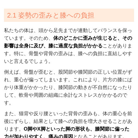
2.1 姿勢の歪みと膝への負担
私たちの体は、頭から足先までが連動してバランスを保っ
ています。そのため、
体のどこかに歪みが生じると、その
影響は全身に及び、膝に過度な負担がかかる
ことがありま
す。特に、骨盤や背骨の歪みは、膝への負担に直結しやす
いと言えるでしょう。
例えば、骨盤が歪むと、股関節や膝関節の正しい位置がず
れ、重心が偏ってしまいます。これにより、片方の膝にば
かり体重がかかったり、膝関節の動きが不自然になったり
して、軟骨や周囲の組織に余計なストレスがかかるので
す。
また、猫背や反り腰といった背骨の歪みも、体の重心を前
後にずらし、結果として膝への負担を増大させることがあ
ります。
O脚やX脚といった脚の形状も、膝関節に偏った
力が加わりやすく、痛みの原因
となることがあります。