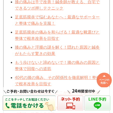
膝の痛みは手で改善！鍼灸師が教える、自宅で
できるツボ押しテクニック
足底筋膜炎で悩むあなたへ：最適なサポーター
と整体で痛みを克服！
足底筋膜炎の痛みを和らげる！最適な靴選びと
整体で根本改善を目指す
膝の痛みと浮腫の謎を解く！隠れた原因と鍼灸
がもたらす驚きの効果
もう歩けないと諦めないで！膝の痛みの原因と
整体で回復への道筋
40代の膝の痛み、その関係性を徹底解明！整体
ページの
先頭へ
で根本改善を目指す
あなたの坐骨神経痛、どこが痛い？整体で原因
を見つけ改善へ導く
もう我慢しない！坐骨神経痛の臀部症状を鍼灸