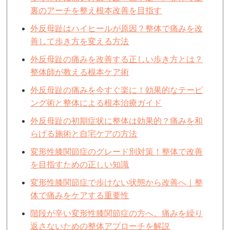
裏のアーチを整え根本改善を目指す
外反母趾はハイヒールが原因？整体で痛みを改
善して歩き方を変える方法
外反母趾の痛みを改善する正しい歩き方とは？
整体師が教える根本ケア術
外反母趾の痛みを今すぐ楽に！効果的なテーピ
ング術と整体による根本治療ガイド
外反母趾の初期症状に整体は効果的？痛みを和
らげる施術と自宅ケアの方法
変形性膝関節症のグレード別対策！整体で改善
を目指すための正しい知識
変形性膝関節症で歩けない状態から改善へ｜整
体で痛みをケアする重要性
階段が辛い変形性膝関節症の方へ。痛みを繰り
返さないための整体アプローチを解説