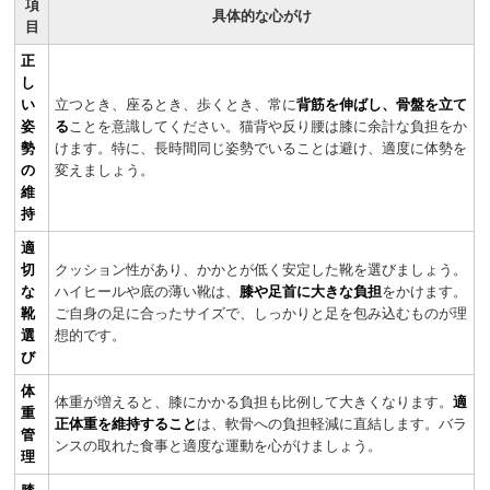
項
具体的な心がけ
目
正
し
い
立つとき、座るとき、歩くとき、常に
背筋を伸ばし、骨盤を立て
姿
る
ことを意識してください。猫背や反り腰は膝に余計な負担をか
勢
けます。特に、長時間同じ姿勢でいることは避け、適度に体勢を
の
変えましょう。
維
持
適
切
クッション性があり、かかとが低く安定した靴を選びましょう。
な
ハイヒールや底の薄い靴は、
膝や足首に大きな負担
をかけます。
靴
ご自身の足に合ったサイズで、しっかりと足を包み込むものが理
選
想的です。
び
体
体重が増えると、膝にかかる負担も比例して大きくなります。
適
重
正体重を維持すること
は、軟骨への負担軽減に直結します。バラ
管
ンスの取れた食事と適度な運動を心がけましょう。
理