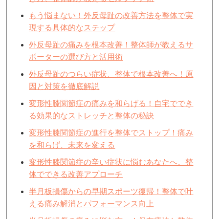
もう悩まない！外反母趾の改善方法を整体で実
現する具体的なステップ
外反母趾の痛みを根本改善！整体師が教えるサ
ポーターの選び方と活用術
外反母趾のつらい症状、整体で根本改善へ！原
因と対策を徹底解説
変形性膝関節症の痛みを和らげる！自宅ででき
る効果的なストレッチと整体の秘訣
変形性膝関節症の進行を整体でストップ！痛み
を和らげ、未来を変える
変形性膝関節症の辛い症状に悩むあなたへ。整
体でできる改善アプローチ
半月板損傷からの早期スポーツ復帰！整体で叶
える痛み解消とパフォーマンス向上