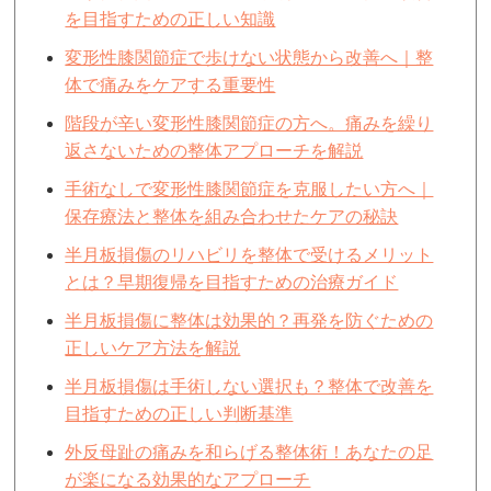
を目指すための正しい知識
変形性膝関節症で歩けない状態から改善へ｜整
体で痛みをケアする重要性
階段が辛い変形性膝関節症の方へ。痛みを繰り
返さないための整体アプローチを解説
手術なしで変形性膝関節症を克服したい方へ｜
保存療法と整体を組み合わせたケアの秘訣
半月板損傷のリハビリを整体で受けるメリット
とは？早期復帰を目指すための治療ガイド
半月板損傷に整体は効果的？再発を防ぐための
正しいケア方法を解説
半月板損傷は手術しない選択も？整体で改善を
目指すための正しい判断基準
外反母趾の痛みを和らげる整体術！あなたの足
が楽になる効果的なアプローチ