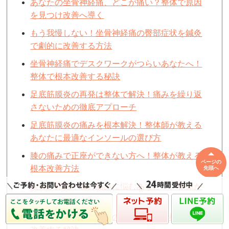
あなたの坐骨神経痛、どこが痛い？整体で原因
を見つけ改善へ導く
もう我慢しない！坐骨神経痛の臀部症状を鍼灸
で劇的に改善する方法
坐骨神経痛でデスクワークがつらいあなたへ！
整体で根本改善する秘訣
足底筋膜炎の再発は整体で解決！痛みを繰り返
さないための徹底アプローチ
足底筋膜炎の痛みを根本解決！整体師が教える
あなたに最適なインソールの選び方
膝の痛みで正座ができない方へ！整体が教える
ページの
根本改善方法
先頭へ
軟骨が原因？膝の痛みに悩むあなたへ。整体が
明かす関係性と改善策
膝の痛みに効く！足裏のツボと鍼灸で根本から