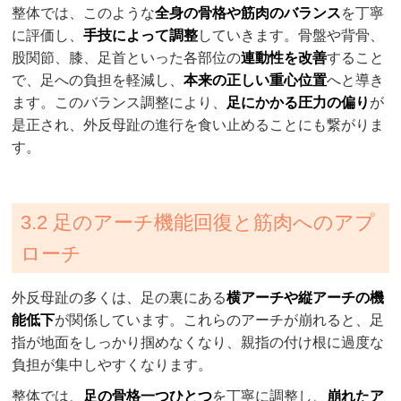
整体では、このような
全身の骨格や筋肉のバランス
を丁寧
に評価し、
手技によって調整
していきます。骨盤や背骨、
股関節、膝、足首といった各部位の
連動性を改善
すること
で、足への負担を軽減し、
本来の正しい重心位置
へと導き
ます。このバランス調整により、
足にかかる圧力の偏り
が
是正され、外反母趾の進行を食い止めることにも繋がりま
す。
3.2 足のアーチ機能回復と筋肉へのアプ
ローチ
外反母趾の多くは、足の裏にある
横アーチや縦アーチの機
能低下
が関係しています。これらのアーチが崩れると、足
指が地面をしっかり掴めなくなり、親指の付け根に過度な
負担が集中しやすくなります。
整体では、
足の骨格一つひとつ
を丁寧に調整し、
崩れたア