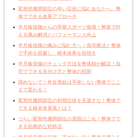
変形性膝関節症の辛い症状に悩むあなたへ。整
体でできる改善アプローチ
半月板損傷からの早期スポーツ復帰！整体で叶
える痛み解消とパフォーマンス向上
半月板損傷の痛みに悩む方へ！保存療法と整体
で手術を回避し、根本改善を目指す
半月板損傷のチェック方法を整体師が解説！自
宅でできる見分け方と整体の役割
諦めないで！外反母趾は手術しない整体でここ
まで変わる！
変形性膝関節症の初期症状を見逃すな！整体で
できる根本改善策とは？
つらい変形性膝関節症の原因はこれ！整体でで
きる効果的な対処法