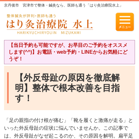
京丹後市 宮津市で整体・鍼灸なら、医師も通う「はり灸治療院水上」
【当日予約も可能ですが、お早目のご予約をオススメ
します(^^)】お電話・web予約・LINEからお気軽にど
うぞ！
【外反母趾の原因を徹底解
明】整体で根本改善を目指
す！
「足の親指の付け根が痛む」「靴を履くと激痛が走る」と
いった外反母趾の症状に悩んでいませんか。この記事で
は、外反母趾がなぜ起こるのか、その原因を解明。扁平足