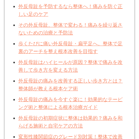
外反母趾を予防するなら整体へ！痛みを防ぐ正
しい足のケア
その外反母趾、整体で変わる！痛みを繰り返さ
ないための治療と予防法
歩くたびに痛い外反母趾・扁平足へ。整体で足
裏のアーチを整え根本改善を目指す
外反母趾はハイヒールが原因？整体で痛みを改
善して歩き方を変える方法
外反母趾の痛みを改善する正しい歩き方とは？
整体師が教える根本ケア術
外反母趾の痛みを今すぐ楽に！効果的なテーピ
ング術と整体による根本治療ガイド
外反母趾の初期症状に整体は効果的？痛みを和
らげる施術と自宅ケアの方法
変形性膝関節症のグレード別対策！整体で改善