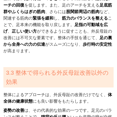
ーチの回復
を促します。また、足のアーチを支える
足底筋
群やふくらはぎの筋肉
、さらには
股関節周辺の筋肉
など、
関連する筋肉の
緊張を緩和
し、
筋力のバランスを整える
こ
とで、足本来の機能を取り戻します。
足指の可動域を広
げ
、
正しい使い方
ができるように促すことも、外反母趾の
改善には不可欠な要素です。整体の手技を通じて、
足の裏
から全身への力の伝達
がスムーズになり、
歩行時の安定性
が高まります。
3.3 整体で得られる外反母趾改善以外の
効果
整体によるアプローチは、外反母趾の改善だけでなく、
体
全体の健康状態
にも良い影響をもたらします。
姿勢の改善
は、その代表的な効果の一つです。足元のバラ
ンスが整うことで、
猫背や反り腰
といった姿勢の癖が自然