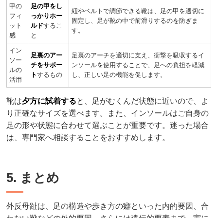
甲の
足の甲をし
紐やベルトで調節できる靴は、足の甲を適切に
フィ
っかりホー
固定し、足が靴の中で前滑りするのを防ぎま
ット
ルド
するこ
す。
感
と
イン
足裏のアー
足裏のアーチを適切に支え、衝撃を吸収するイ
ソー
チをサポー
ンソールを使用することで、足への負担を軽減
ルの
ト
するもの
し、正しい足の機能を促します。
活用
靴は
夕方に試着する
と、足がむくんだ状態に近いので、よ
り正確なサイズを選べます。また、インソールはご自身の
足の形や状態に合わせて選ぶことが重要です。迷った場合
は、専門家へ相談することをおすすめします。
5. まとめ
外反母趾は、足の構造や歩き方の癖といった内的要因、合