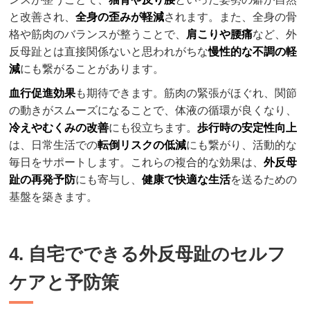
と改善され、
全身の歪みが軽減
されます。また、全身の骨
格や筋肉のバランスが整うことで、
肩こりや腰痛
など、外
反母趾とは直接関係ないと思われがちな
慢性的な不調の軽
減
にも繋がることがあります。
血行促進効果
も期待できます。筋肉の緊張がほぐれ、関節
の動きがスムーズになることで、体液の循環が良くなり、
冷えやむくみの改善
にも役立ちます。
歩行時の安定性向上
は、日常生活での
転倒リスクの低減
にも繋がり、活動的な
毎日をサポートします。これらの複合的な効果は、
外反母
趾の再発予防
にも寄与し、
健康で快適な生活
を送るための
基盤を築きます。
4. 自宅でできる外反母趾のセルフ
ケアと予防策