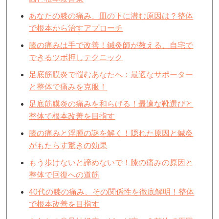
あなたの膝の痛み、皿の下に潜む原因は？整体
で根本から治すアプローチ
膝の痛みは手で改善！鍼灸師が教える、自宅で
できるツボ押しテクニック
足底筋膜炎で悩むあなたへ：最適なサポーター
と整体で痛みを克服！
足底筋膜炎の痛みを和らげる！最適な靴選びと
整体で根本改善を目指す
膝の痛みと浮腫の謎を解く！隠れた原因と鍼灸
がもたらす驚きの効果
もう歩けないと諦めないで！膝の痛みの原因と
整体で回復への道筋
40代の膝の痛み、その関係性を徹底解明！整体
で根本改善を目指す