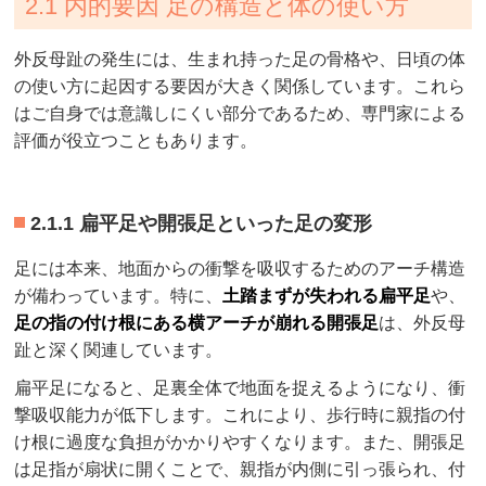
2.1 内的要因 足の構造と体の使い方
外反母趾の発生には、生まれ持った足の骨格や、日頃の体
の使い方に起因する要因が大きく関係しています。これら
はご自身では意識しにくい部分であるため、専門家による
評価が役立つこともあります。
2.1.1 扁平足や開張足といった足の変形
足には本来、地面からの衝撃を吸収するためのアーチ構造
が備わっています。特に、
土踏まずが失われる扁平足
や、
足の指の付け根にある横アーチが崩れる開張足
は、外反母
趾と深く関連しています。
扁平足になると、足裏全体で地面を捉えるようになり、衝
撃吸収能力が低下します。これにより、歩行時に親指の付
け根に過度な負担がかかりやすくなります。また、開張足
は足指が扇状に開くことで、親指が内側に引っ張られ、付