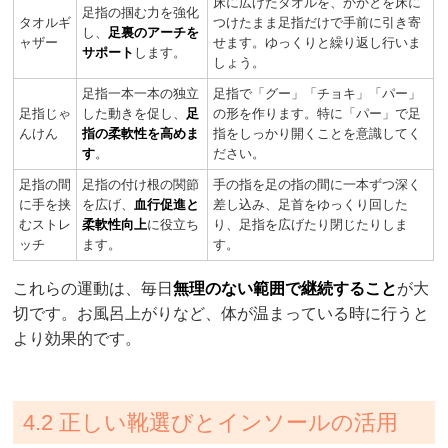
床に広げたタオルを、かかとを床に
足指の掴む力を強化
タオルギ
つけたまま足指だけで手前に引き寄
し、
足裏のアーチを
ャザー
せます。ゆっくりと繰り返し行いま
サポート
します。
しょう。
足指一本一本の独立
足指で「グー」「チョキ」「パー」
足指じゃ
した動きを促し、
足
の形を作ります。特に「パー」で足
んけん
指の柔軟性を高めま
指をしっかり開くことを意識してく
す
。
ださい。
足指の間
足指の付け根の関節
手の指を足の指の間に一本ずつ深く
に手を挟
を広げ、
血行促進と
差し込み、足首をゆっくり回した
むストレ
柔軟性向上
に役立ち
り、足指を広げたり閉じたりしま
ッチ
ます。
す。
これらの運動は、毎日
無理のない範囲で継続すること
が大
切です。お風呂上がりなど、体が温まっている時に行うと
より効果的です。
4.2 正しい靴選びとインソールの活用