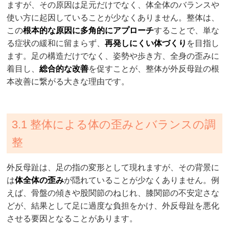
ますが、その原因は足元だけでなく、体全体のバランスや
使い方に起因していることが少なくありません。整体は、
この
根本的な原因に多角的にアプローチ
することで、単な
る症状の緩和に留まらず、
再発しにくい体づくり
を目指し
ます。足の構造だけでなく、姿勢や歩き方、全身の歪みに
着目し、
総合的な改善
を促すことが、整体が外反母趾の根
本改善に繋がる大きな理由です。
3.1 整体による体の歪みとバランスの調
整
外反母趾は、足の指の変形として現れますが、その背景に
は
体全体の歪み
が隠れていることが少なくありません。例
えば、骨盤の傾きや股関節のねじれ、膝関節の不安定さな
どが、結果として足に過度な負担をかけ、外反母趾を悪化
させる要因となることがあります。