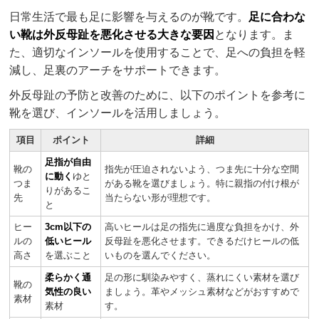
日常生活で最も足に影響を与えるのが靴です。
足に合わな
い靴は外反母趾を悪化させる大きな要因
となります。ま
た、適切なインソールを使用することで、足への負担を軽
減し、足裏のアーチをサポートできます。
外反母趾の予防と改善のために、以下のポイントを参考に
靴を選び、インソールを活用しましょう。
項目
ポイント
詳細
足指が自由
靴の
指先が圧迫されないよう、つま先に十分な空間
に動く
ゆと
つま
がある靴を選びましょう。特に親指の付け根が
りがあるこ
先
当たらない形が理想です。
と
ヒー
3cm以下の
高いヒールは足の指先に過度な負担をかけ、外
ルの
低いヒール
反母趾を悪化させます。できるだけヒールの低
高さ
を選ぶこと
いものを選んでください。
柔らかく通
足の形に馴染みやすく、蒸れにくい素材を選び
靴の
気性の良い
ましょう。革やメッシュ素材などがおすすめで
素材
素材
す。