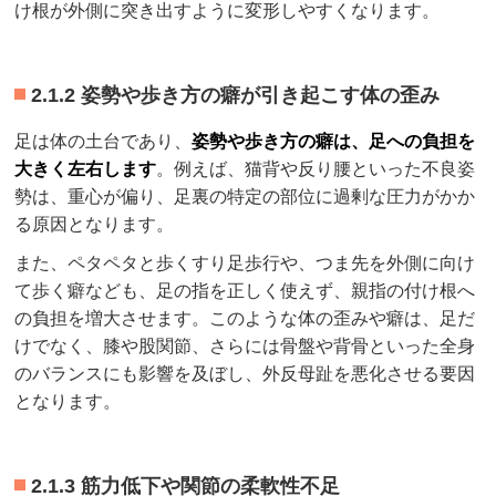
け根が外側に突き出すように変形しやすくなります。
2.1.2 姿勢や歩き方の癖が引き起こす体の歪み
足は体の土台であり、
姿勢や歩き方の癖は、足への負担を
大きく左右します
。例えば、猫背や反り腰といった不良姿
勢は、重心が偏り、足裏の特定の部位に過剰な圧力がかか
る原因となります。
また、ペタペタと歩くすり足歩行や、つま先を外側に向け
て歩く癖なども、足の指を正しく使えず、親指の付け根へ
の負担を増大させます。このような体の歪みや癖は、足だ
けでなく、膝や股関節、さらには骨盤や背骨といった全身
のバランスにも影響を及ぼし、外反母趾を悪化させる要因
となります。
2.1.3 筋力低下や関節の柔軟性不足