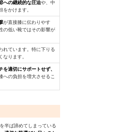
節への継続的な圧迫
や、中
担をかけます。
撃
が直接膝に伝わりやす
性の低い靴ではその影響が
われています。特に下りる
くなります。
チを適切にサポートせず、
膝への負担を増大させるこ
を半ば諦めてしまっている