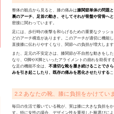
整体の観点から見ると、膝の痛みは
膝関節単体の問題と
裏のアーチ、足首の動き、そしてそれが骨盤や背骨へと
密接に関わっています。
足には、歩行時の衝撃を和らげるための重要なクッショ
どのアーチ構造があります。このアーチが適切に機能し
直接膝に伝わりやすくなり、関節への負担が増大します
また、足元の不安定さは、膝関節が不自然な動きをした
なり、O脚やX脚といったアライメントの崩れを助長す
な足の機能不全は、
不適切な靴を履き続けることでさら
みを引き起こしたり、既存の痛みを悪化させたりする
こ
2.2 あなたの靴、膝に負担をかけてい
毎日の生活で履いている靴が、実は膝に大きな負担をか
す。特に女性の場合、デザイン性を重視した靴選びによ