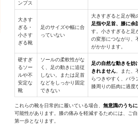
ンプス
大きすぎると足が靴
大きす
足指や足首、膝に余
ぎる・
足のサイズや幅に合
す。小さすぎると足
小さす
っていない
の変形につながり、
ぎる靴
がかかります。
硬すぎ
ソールの柔軟性がな
足の自然な動きを妨
るソー
く、足の動きに追従
きれません
。また、
ルや不
しない。または足首
らつきやすく、バラ
安定な
などをしっかり固定
膝周りの筋肉に過度
靴
できない
これらの靴を日常的に履いている場合、
無意識のうちに
可能性があります。膝の痛みを軽減するためには、ご自
第一歩となります。