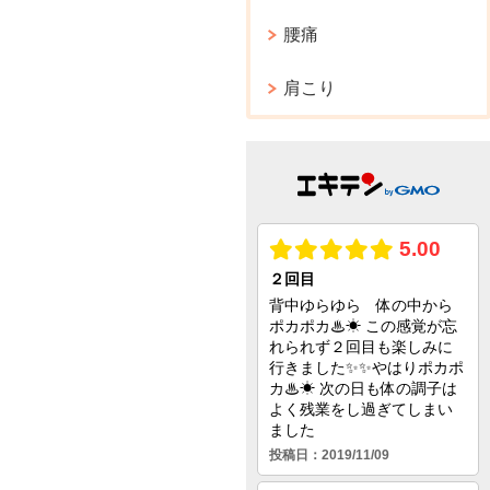
腰痛
肩こり