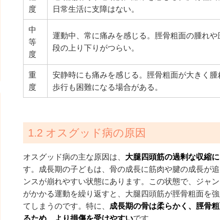
度
日常生活に支障はない。
中
運動中、常に痛みを感じる。脛骨粗面の腫れや
等
段の上り下りがつらい。
度
重
安静時にも痛みを感じる。脛骨粗面が大きく腫
度
歩行も困難になる場合がある。
1.2 オスグッド病の原因
オスグッド病の主な原因は、
大腿四頭筋の過剰な収縮に
す。成長期の子どもは、骨の成長に筋肉や腱の成長が追
ンスが崩れやすい状態にあります。この状態で、ジャン
がかかる運動を繰り返すと、大腿四頭筋が脛骨粗面を強
てしまうのです。特に、
成長期の骨は柔らかく、脛骨粗
るため、より損傷を受けやすい
です。