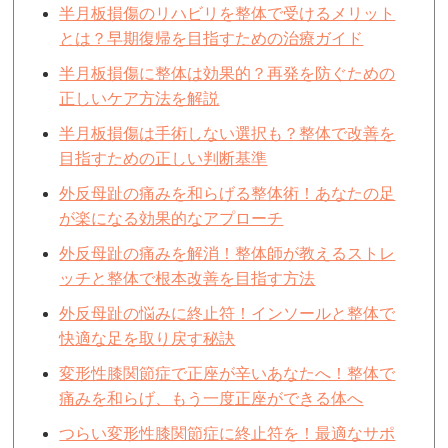
半月板損傷のリハビリを整体で受けるメリット
とは？早期復帰を目指すための治療ガイド
半月板損傷に整体は効果的？再発を防ぐための
正しいケア方法を解説
半月板損傷は手術しない選択も？整体で改善を
目指すための正しい判断基準
外反母趾の痛みを和らげる整体術！あなたの足
が楽になる効果的なアプローチ
外反母趾の痛みを解消！整体師が教えるストレ
ッチと整体で根本改善を目指す方法
外反母趾の悩みに終止符！インソールと整体で
快適な足を取り戻す秘訣
変形性膝関節症で正座が辛いあなたへ！整体で
痛みを和らげ、もう一度正座ができる体へ
つらい変形性膝関節症に終止符を！最適なサポ