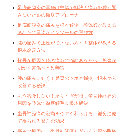
足底筋膜炎の再発は整体で解決！痛みを繰り返
さないための徹底アプローチ
足底筋膜炎の痛みを根本解決！整体師が教える
あなたに最適なインソールの選び方
膝の痛みで正座ができない方へ！整体が教える
根本改善方法
軟骨が原因？膝の痛みに悩むあなたへ。整体が
明かす関係性と改善策
膝の痛みに効く！足裏のツボと鍼灸で根本から
改善する秘訣
もう我慢しない！座りすぎが招く坐骨神経痛の
原因を整体で徹底解明＆根本解決
坐骨神経痛の激痛を今すぐ和らげる！鍼灸治療
で得られる驚きの効果
痛みの原因は？坐骨神経痛とぎっくり腰の明確