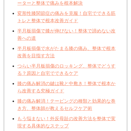
ーターと整体で痛みを根本解決
変形性膝関節症の痛みを克服！自宅でできる筋
トレと整体で根本改善ガイド
半月板損傷で膝が伸びない！整体で諦めない改
善への道
半月板損傷で水がたまる膝の痛み、整体で根本
改善を目指す方法
つらい半月板損傷のロッキング、整体でどうす
る？原因と自宅でできるケア
膝の痛み解消の鍵は靴と中敷き！整体で根本か
ら改善する究極ガイド
膝の痛み解消！テーピングの種類と効果的な巻
き方、整体師が教えるセルフケア術
もう悩まない！外反母趾の改善方法を整体で実
現する具体的なステップ