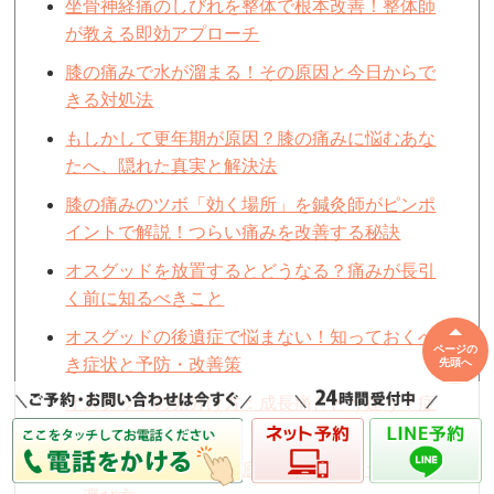
坐骨神経痛のしびれを整体で根本改善！整体師
が教える即効アプローチ
膝の痛みで水が溜まる！その原因と今日からで
きる対処法
もしかして更年期が原因？膝の痛みに悩むあな
たへ、隠れた真実と解決法
膝の痛みのツボ「効く場所」を鍼灸師がピンポ
イントで解説！つらい痛みを改善する秘訣
オスグッドを放置するとどうなる？痛みが長引
く前に知るべきこと
オスグッドの後遺症で悩まない！知っておくべ
ページの
き症状と予防・改善策
先頭へ
オスグッドの見分け方：成長痛とどう違う？症
状チェックポイント
膝の痛みを鍼灸師が徹底解説！症状別サポータ