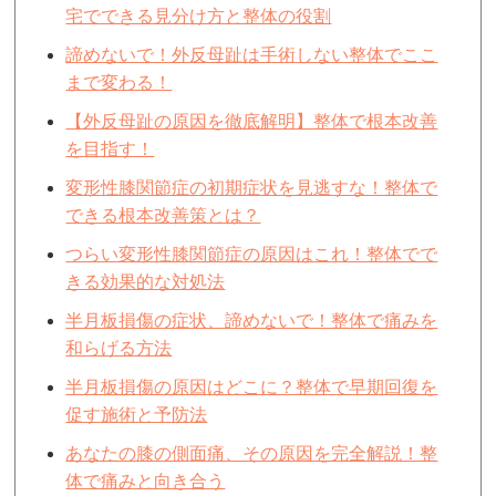
宅でできる見分け方と整体の役割
諦めないで！外反母趾は手術しない整体でここ
まで変わる！
【外反母趾の原因を徹底解明】整体で根本改善
を目指す！
変形性膝関節症の初期症状を見逃すな！整体で
できる根本改善策とは？
つらい変形性膝関節症の原因はこれ！整体でで
きる効果的な対処法
半月板損傷の症状、諦めないで！整体で痛みを
和らげる方法
半月板損傷の原因はどこに？整体で早期回復を
促す施術と予防法
あなたの膝の側面痛、その原因を完全解説！整
体で痛みと向き合う