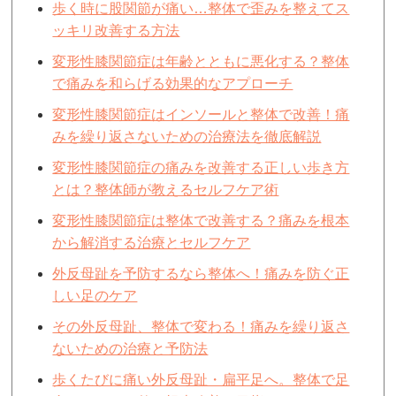
歩く時に股関節が痛い…整体で歪みを整えてス
ッキリ改善する方法
変形性膝関節症は年齢とともに悪化する？整体
で痛みを和らげる効果的なアプローチ
変形性膝関節症はインソールと整体で改善！痛
みを繰り返さないための治療法を徹底解説
変形性膝関節症の痛みを改善する正しい歩き方
とは？整体師が教えるセルフケア術
変形性膝関節症は整体で改善する？痛みを根本
から解消する治療とセルフケア
外反母趾を予防するなら整体へ！痛みを防ぐ正
しい足のケア
その外反母趾、整体で変わる！痛みを繰り返さ
ないための治療と予防法
歩くたびに痛い外反母趾・扁平足へ。整体で足