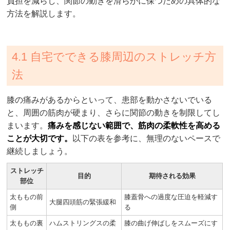
負担を減らし、関節の動きを滑らかに保つための具体的な
方法を解説します。
4.1 自宅でできる膝周辺のストレッチ方
法
膝の痛みがあるからといって、患部を動かさないでいる
と、周囲の筋肉が硬まり、さらに関節の動きを制限してし
まいます。
痛みを感じない範囲で、筋肉の柔軟性を高める
ことが大切です。
以下の表を参考に、無理のないペースで
継続しましょう。
ストレッチ
目的
期待される効果
部位
太ももの前
膝蓋骨への過度な圧迫を軽減す
大腿四頭筋の緊張緩和
側
る
太ももの裏
ハムストリングスの柔
膝の曲げ伸ばしをスムーズにす