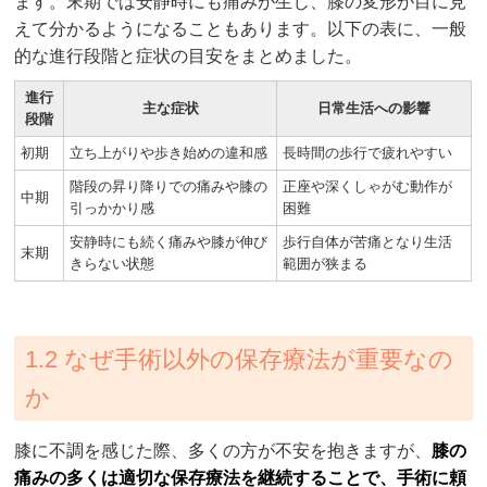
ます。末期では安静時にも痛みが生じ、膝の変形が目に見
えて分かるようになることもあります。以下の表に、一般
的な進行段階と症状の目安をまとめました。
進行
主な症状
日常生活への影響
段階
初期
立ち上がりや歩き始めの違和感
長時間の歩行で疲れやすい
階段の昇り降りでの痛みや膝の
正座や深くしゃがむ動作が
中期
引っかかり感
困難
安静時にも続く痛みや膝が伸び
歩行自体が苦痛となり生活
末期
きらない状態
範囲が狭まる
1.2 なぜ手術以外の保存療法が重要なの
か
膝に不調を感じた際、多くの方が不安を抱きますが、
膝の
痛みの多くは適切な保存療法を継続することで、手術に頼