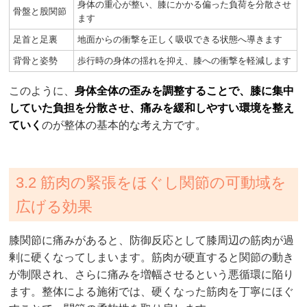
身体の重心が整い、膝にかかる偏った負荷を分散させ
骨盤と股関節
ます
足首と足裏
地面からの衝撃を正しく吸収できる状態へ導きます
背骨と姿勢
歩行時の身体の揺れを抑え、膝への衝撃を軽減します
このように、
身体全体の歪みを調整することで、膝に集中
していた負担を分散させ、痛みを緩和しやすい環境を整え
ていく
のが整体の基本的な考え方です。
3.2 筋肉の緊張をほぐし関節の可動域を
広げる効果
膝関節に痛みがあると、防御反応として膝周辺の筋肉が過
剰に硬くなってしまいます。筋肉が硬直すると関節の動き
が制限され、さらに痛みを増幅させるという悪循環に陥り
ます。整体による施術では、硬くなった筋肉を丁寧にほぐ