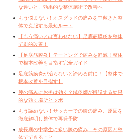
な違いと、効果的な整体施術で改善へ
もう悩まない！オスグッドの痛みを中敷きと整
体で克服する最短ルート
【もう痛いとは言わせない】足底筋膜炎を整体
で劇的改善！
【足底筋膜炎】テーピングで痛みを軽減！整体
で根本改善を目指す完全ガイド
足底筋膜炎が治らないと諦める前に！【整体で
根本改善を目指す】
膝の痛みにお灸は効く？鍼灸師が解説する効果
的な効く場所とツボ
もう諦めない！サッカーでの膝の痛み、原因を
徹底解明し整体で再発予防
成長期の中学生に多い膝の痛み、その原因と整
体でできること