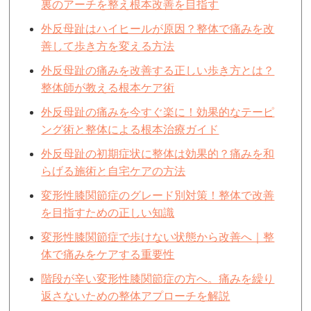
裏のアーチを整え根本改善を目指す
外反母趾はハイヒールが原因？整体で痛みを改
善して歩き方を変える方法
外反母趾の痛みを改善する正しい歩き方とは？
整体師が教える根本ケア術
外反母趾の痛みを今すぐ楽に！効果的なテーピ
ング術と整体による根本治療ガイド
外反母趾の初期症状に整体は効果的？痛みを和
らげる施術と自宅ケアの方法
変形性膝関節症のグレード別対策！整体で改善
を目指すための正しい知識
変形性膝関節症で歩けない状態から改善へ｜整
体で痛みをケアする重要性
階段が辛い変形性膝関節症の方へ。痛みを繰り
返さないための整体アプローチを解説