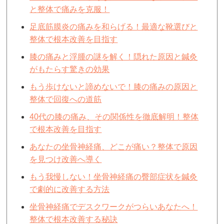
と整体で痛みを克服！
足底筋膜炎の痛みを和らげる！最適な靴選びと
整体で根本改善を目指す
膝の痛みと浮腫の謎を解く！隠れた原因と鍼灸
がもたらす驚きの効果
もう歩けないと諦めないで！膝の痛みの原因と
整体で回復への道筋
40代の膝の痛み、その関係性を徹底解明！整体
で根本改善を目指す
あなたの坐骨神経痛、どこが痛い？整体で原因
を見つけ改善へ導く
もう我慢しない！坐骨神経痛の臀部症状を鍼灸
で劇的に改善する方法
坐骨神経痛でデスクワークがつらいあなたへ！
整体で根本改善する秘訣