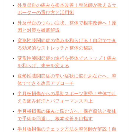
外反母趾の痛みを根本改善！整体師が教えるサ
ポーターの選び方と活用術
外反母趾のつらい症状、整体で根本改善へ！原
因と対策を徹底解説
変形性膝関節症の痛みを和らげる！自宅ででき
る効果的なストレッチと整体の秘訣
変形性膝関節症の進行を整体でストップ！痛み
を和らげ、未来を変える
変形性膝関節症の辛い症状に悩むあなたへ。整
体でできる改善アプローチ
半月板損傷からの早期スポーツ復帰！整体で叶
える痛み解消とパフォーマンス向上
半月板損傷の痛みに悩む方へ！保存療法と整体
で手術を回避し、根本改善を目指す
半月板損傷のチェック方法を整体師が解説！自