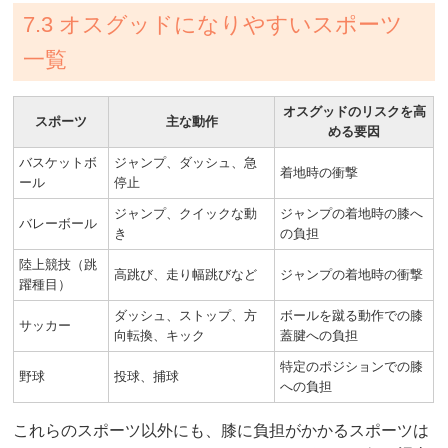
7.3 オスグッドになりやすいスポーツ
一覧
オスグッドのリスクを高
スポーツ
主な動作
める要因
バスケットボ
ジャンプ、ダッシュ、急
着地時の衝撃
ール
停止
ジャンプ、クイックな動
ジャンプの着地時の膝へ
バレーボール
き
の負担
陸上競技（跳
高跳び、走り幅跳びなど
ジャンプの着地時の衝撃
躍種目）
ダッシュ、ストップ、方
ボールを蹴る動作での膝
サッカー
向転換、キック
蓋腱への負担
特定のポジションでの膝
野球
投球、捕球
への負担
これらのスポーツ以外にも、膝に負担がかかるスポーツは