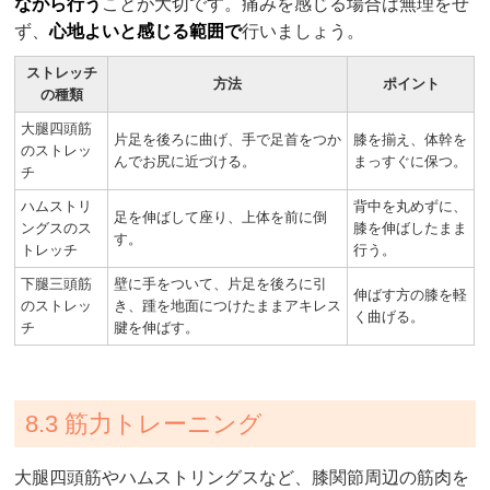
ながら行う
ことが大切です。痛みを感じる場合は無理をせ
ず、
心地よいと感じる範囲で
行いましょう。
ストレッチ
方法
ポイント
の種類
大腿四頭筋
片足を後ろに曲げ、手で足首をつか
膝を揃え、体幹を
のストレッ
んでお尻に近づける。
まっすぐに保つ。
チ
ハムストリ
背中を丸めずに、
足を伸ばして座り、上体を前に倒
ングスのス
膝を伸ばしたまま
す。
トレッチ
行う。
下腿三頭筋
壁に手をついて、片足を後ろに引
伸ばす方の膝を軽
のストレッ
き、踵を地面につけたままアキレス
く曲げる。
チ
腱を伸ばす。
8.3 筋力トレーニング
大腿四頭筋やハムストリングスなど、膝関節周辺の筋肉を