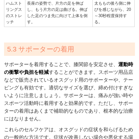
ハムスト
長座の姿勢で、片方の足を伸ば
太ももの後ろ側に伸
リングス
し、もう片方の足は曲げる。伸ば
びを感じながら、20
のストレ
した足のつま先に向けて上体を倒
～30秒程度保持す
ッチ
す。
る。
5.3 サポーターの着用
サポーターを着用することで、膝関節を安定させ、
運動時
の衝撃や負担を軽減
することができます。スポーツ用品店
などで販売されているオスグッド用のサポーターや、テー
ピングも有効です。適切なサイズを選び、締め付けすぎな
いように注意しましょう。サポーターは、痛みが強い時や
スポーツ活動時に着用すると効果的です。ただし、サポー
ターの着用はあくまで補助的なものであり、根本的な治療
にはなりません。
これらのセルフケアは、オスグッドの症状を和らげるため
の一般的な方法です。症状が改善しない場合や悪化する場