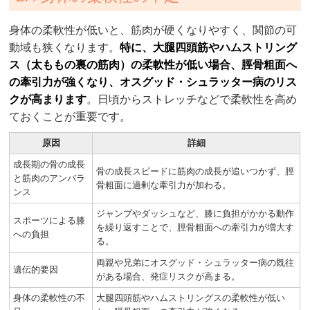
身体の柔軟性が低いと、筋肉が硬くなりやすく、関節の可
動域も狭くなります。
特に、大腿四頭筋やハムストリング
ス（太ももの裏の筋肉）の柔軟性が低い場合、脛骨粗面へ
の牽引力が強くなり、オスグッド・シュラッター病のリス
クが高まります
。日頃からストレッチなどで柔軟性を高め
ておくことが重要です。
原因
詳細
成長期の骨の成長
骨の成長スピードに筋肉の成長が追いつかず、脛
と筋肉のアンバラ
骨粗面に過剰な牽引力が加わる。
ンス
ジャンプやダッシュなど、膝に負担がかかる動作
スポーツによる膝
を繰り返すことで、脛骨粗面への牽引力が増大す
への負担
る。
両親や兄弟にオスグッド・シュラッター病の既往
遺伝的要因
がある場合、発症リスクが高まる。
身体の柔軟性の不
大腿四頭筋やハムストリングスの柔軟性が低い