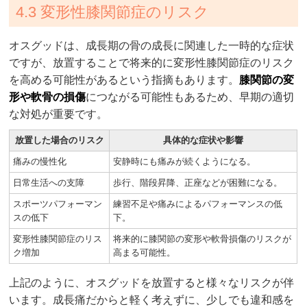
4.3 変形性膝関節症のリスク
オスグッドは、成長期の骨の成長に関連した一時的な症状
ですが、放置することで将来的に変形性膝関節症のリスク
を高める可能性があるという指摘もあります。
膝関節の変
形や軟骨の損傷
につながる可能性もあるため、早期の適切
な対処が重要です。
放置した場合のリスク
具体的な症状や影響
痛みの慢性化
安静時にも痛みが続くようになる。
日常生活への支障
歩行、階段昇降、正座などが困難になる。
スポーツパフォーマン
練習不足や痛みによるパフォーマンスの低
スの低下
下。
変形性膝関節症のリス
将来的に膝関節の変形や軟骨損傷のリスクが
ク増加
高まる可能性。
上記のように、オスグッドを放置すると様々なリスクが伴
います。成長痛だからと軽く考えずに、少しでも違和感を