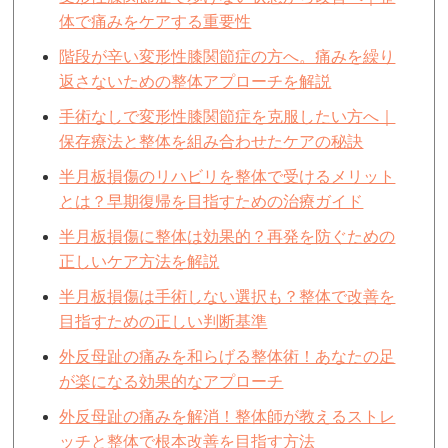
体で痛みをケアする重要性
階段が辛い変形性膝関節症の方へ。痛みを繰り
返さないための整体アプローチを解説
手術なしで変形性膝関節症を克服したい方へ｜
保存療法と整体を組み合わせたケアの秘訣
半月板損傷のリハビリを整体で受けるメリット
とは？早期復帰を目指すための治療ガイド
半月板損傷に整体は効果的？再発を防ぐための
正しいケア方法を解説
半月板損傷は手術しない選択も？整体で改善を
目指すための正しい判断基準
外反母趾の痛みを和らげる整体術！あなたの足
が楽になる効果的なアプローチ
外反母趾の痛みを解消！整体師が教えるストレ
ッチと整体で根本改善を目指す方法