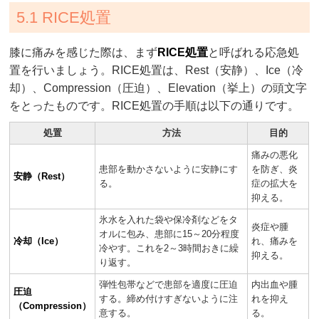
5.1 RICE処置
膝に痛みを感じた際は、まず
RICE処置
と呼ばれる応急処
置を行いましょう。RICE処置は、Rest（安静）、Ice（冷
却）、Compression（圧迫）、Elevation（挙上）の頭文字
をとったものです。RICE処置の手順は以下の通りです。
処置
方法
目的
痛みの悪化
患部を動かさないように安静にす
を防ぎ、炎
安静（Rest）
る。
症の拡大を
抑える。
氷水を入れた袋や保冷剤などをタ
炎症や腫
オルに包み、患部に15～20分程度
冷却（Ice）
れ、痛みを
冷やす。これを2～3時間おきに繰
抑える。
り返す。
弾性包帯などで患部を適度に圧迫
内出血や腫
圧迫
する。締め付けすぎないように注
れを抑え
（Compression）
意する。
る。