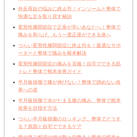
外反母趾の悩みに終止符！インソールと整体で
快適な足を取り戻す秘訣
変形性膝関節症で正座が辛いあなたへ！整体で
痛みを和らげ、もう一度正座ができる体へ
つらい変形性膝関節症に終止符を！最適なサポ
ーターと整体で痛みを根本解決
変形性膝関節症の痛みを克服！自宅でできる筋
トレと整体で根本改善ガイド
半月板損傷で膝が伸びない！整体で諦めない改
善への道
半月板損傷で水がたまる膝の痛み、整体で根本
改善を目指す方法
つらい半月板損傷のロッキング、整体でどうす
る？原因と自宅でできるケア