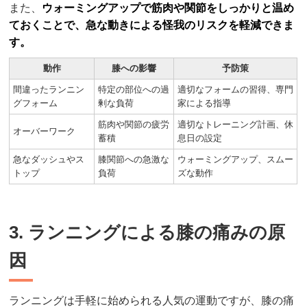
また、
ウォーミングアップで筋肉や関節をしっかりと温め
ておくことで、急な動きによる怪我のリスクを軽減できま
す。
動作
膝への影響
予防策
間違ったランニン
特定の部位への過
適切なフォームの習得、専門
グフォーム
剰な負荷
家による指導
筋肉や関節の疲労
適切なトレーニング計画、休
オーバーワーク
蓄積
息日の設定
急なダッシュやス
膝関節への急激な
ウォーミングアップ、スムー
トップ
負荷
ズな動作
3. ランニングによる膝の痛みの原
因
ランニングは手軽に始められる人気の運動ですが、膝の痛