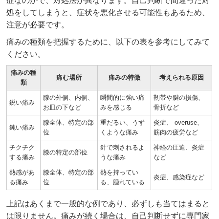
症なのかで、対処法が異なります。自己判断で間違った対
処をしてしまうと、症状を悪化させる可能性もあるため、
注意が必要です。
痛みの種類を把握するために、以下の表を参考にしてみて
ください。
痛みの種
痛む場所
痛みの特徴
考えられる原因
類
膝の外側、内側、
瞬間的に強い痛
靭帯や腱の損傷、
鋭い痛み
お皿の下など
みを感じる
骨折など
膝全体、特定の部
重だるい、うず
炎症、 overuse、
鈍い痛み
位
くような痛み
筋肉の疲労など
チクチク
針で刺されるよ
神経の圧迫、炎症
膝の特定の部位
する痛み
うな痛み
など
熱感があ
膝全体、特定の部
熱を持ってい
炎症、感染症など
る痛み
位
る、腫れている
上記はあくまで一般的な例であり、必ずしも当てはまると
は限りません。痛みが続く場合は、自己判断せずに専門家