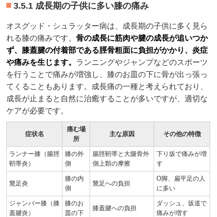
3.5.1 成長期の子供に多い膝の痛み
オスグッド・シュラッター病は、成長期の子供に多く見ら
れる膝の痛みです。
骨の成長に筋肉や腱の成長が追いつか
ず、膝蓋腱の付着部である脛骨粗面に負担がかかり、炎症
や痛みを生じます。
ランニングやジャンプなどのスポーツ
を行うことで痛みが増強し、膝のお皿の下に骨が出っ張っ
てくることもあります。成長痛の一種と考えられており、
成長が止まると自然に治癒することが多いですが、適切な
ケアが必要です。
痛む場
症状名
主な原因
その他の特徴
所
ランナー膝（腸脛
膝の外
腸脛靭帯と大腿骨外
下り坂で痛みが増
靭帯炎）
側
側上顆の摩擦
す
膝の内
O脚、扁平足の人
鵞足炎
鵞足への負担
側
に多い
ジャンパー膝（膝
膝のお
ダッシュ、坂道で
膝蓋腱への負担
蓋腱炎）
皿の下
痛みが増す