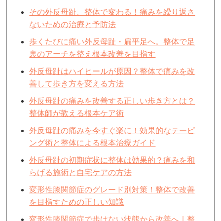
その外反母趾、整体で変わる！痛みを繰り返さ
ないための治療と予防法
歩くたびに痛い外反母趾・扁平足へ。整体で足
裏のアーチを整え根本改善を目指す
外反母趾はハイヒールが原因？整体で痛みを改
善して歩き方を変える方法
外反母趾の痛みを改善する正しい歩き方とは？
整体師が教える根本ケア術
外反母趾の痛みを今すぐ楽に！効果的なテーピ
ング術と整体による根本治療ガイド
外反母趾の初期症状に整体は効果的？痛みを和
らげる施術と自宅ケアの方法
変形性膝関節症のグレード別対策！整体で改善
を目指すための正しい知識
変形性膝関節症で歩けない状態から改善へ｜整