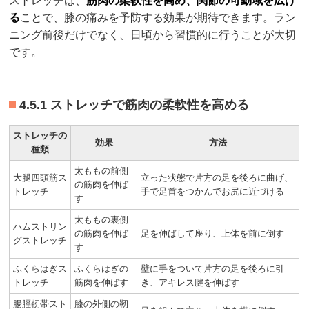
ストレッチは、
筋肉の柔軟性を高め、関節の可動域を広げ
る
ことで、膝の痛みを予防する効果が期待できます。ラン
ニング前後だけでなく、日頃から習慣的に行うことが大切
です。
4.5.1 ストレッチで筋肉の柔軟性を高める
ストレッチの
効果
方法
種類
太ももの前側
大腿四頭筋ス
立った状態で片方の足を後ろに曲げ、
の筋肉を伸ば
トレッチ
手で足首をつかんでお尻に近づける
す
太ももの裏側
ハムストリン
の筋肉を伸ば
足を伸ばして座り、上体を前に倒す
グストレッチ
す
ふくらはぎス
ふくらはぎの
壁に手をついて片方の足を後ろに引
トレッチ
筋肉を伸ばす
き、アキレス腱を伸ばす
腸脛靭帯スト
膝の外側の靭