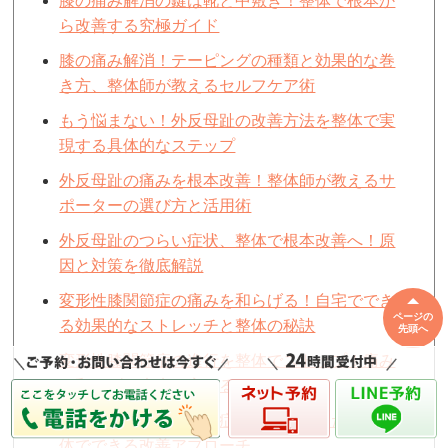
膝の痛み解消の鍵は靴と中敷き！整体で根本か
ら改善する究極ガイド
膝の痛み解消！テーピングの種類と効果的な巻
き方、整体師が教えるセルフケア術
もう悩まない！外反母趾の改善方法を整体で実
現する具体的なステップ
外反母趾の痛みを根本改善！整体師が教えるサ
ポーターの選び方と活用術
外反母趾のつらい症状、整体で根本改善へ！原
因と対策を徹底解説
変形性膝関節症の痛みを和らげる！自宅ででき
ページの
る効果的なストレッチと整体の秘訣
先頭へ
変形性膝関節症の進行を整体でストップ！痛み
を和らげ、未来を変える
変形性膝関節症の辛い症状に悩むあなたへ。整
体でできる改善アプローチ