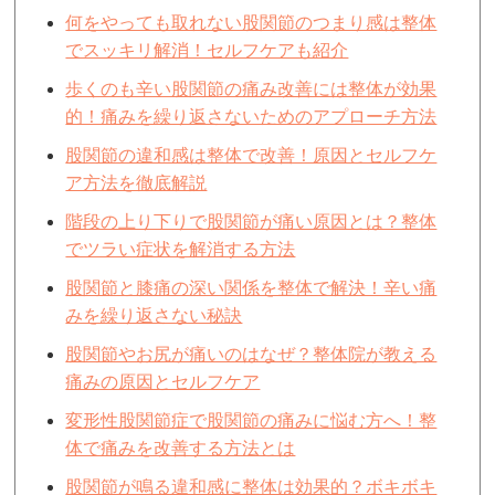
何をやっても取れない股関節のつまり感は整体
でスッキリ解消！セルフケアも紹介
歩くのも辛い股関節の痛み改善には整体が効果
的！痛みを繰り返さないためのアプローチ方法
股関節の違和感は整体で改善！原因とセルフケ
ア方法を徹底解説
階段の上り下りで股関節が痛い原因とは？整体
でツラい症状を解消する方法
股関節と膝痛の深い関係を整体で解決！辛い痛
みを繰り返さない秘訣
股関節やお尻が痛いのはなぜ？整体院が教える
痛みの原因とセルフケア
変形性股関節症で股関節の痛みに悩む方へ！整
体で痛みを改善する方法とは
股関節が鳴る違和感に整体は効果的？ボキボキ