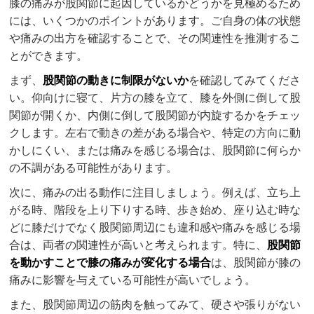
膝の痛みが股関節に起因しているかどうかを見極めるため
には、いくつかのポイントがあります。ご自身の体の状態
や痛みの出方を確認することで、その関連性を推測するこ
とができます。
まず、
股関節の動きに制限がないか
を確認してみてくださ
い。仰向けに寝て、片方の膝を立て、膝を外側に倒して股
関節が開くか、内側に倒して股関節が内旋するかをチェッ
クします。左右で動きの差がある場合や、特定の方向に動
かしにくい、または痛みを感じる場合は、股関節に何らか
の不調がある可能性があります。
次に、痛みの出る動作に注目しましょう。例えば、立ち上
がる時、階段を上り下りする時、歩き始め、座り込む時な
どに膝だけでなく股関節周辺にも違和感や痛みを感じる場
合は、両者の関連性が高いと考えられます。特に、
股関節
を動かすことで膝の痛みが変化する場合
は、股関節が膝の
痛みに影響を与えている可能性が高いでしょう。
また、股関節周辺の筋肉を触ってみて、硬さや張りがない