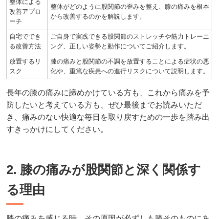
整体による
整体がどのように股関節の歪みを整え、膝の痛みを根本
改善アプロ
から改善するのかを解説します。
ーチ
自宅ででき
ご自身で実践できる股関節のストレッチや筋力トレーニ
る改善方法
ング、正しい姿勢と動作についてご紹介します。
放置するリ
膝の痛みと股関節の不調を放置することによる症状の悪
スク
化や、重篤な疾患への進行リスクについて説明します。
長年の膝の痛みに諦めかけている方も、これから痛みを予
防したいと考えている方も、ぜひ最後までお読みいただ
き、痛みのない快適な毎日を取り戻すための一歩を踏み出
すきっかけにしてください。
2. 膝の痛みが股関節と深く関係す
る理由
膝の痛みを感じる時、その原因が必ずしも膝そのものにあ