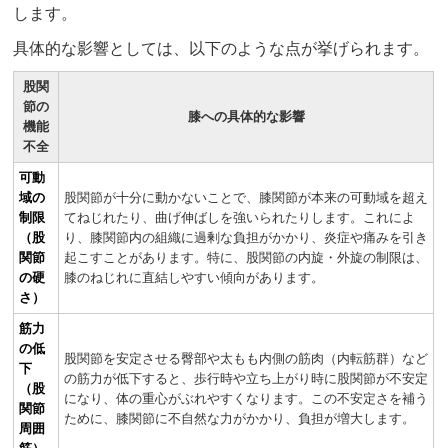
します。
具体的な影響としては、以下のような点が挙げられます。
股関
節の
膝への具体的な影響
機能
不全
可動
域の
股関節が十分に動かないことで、膝関節が本来の可動域を超え
制限
てねじれたり、曲げ伸ばしを強いられたりします。これによ
（股
り、膝関節内の組織に過剰な負担がかかり、炎症や痛みを引き
関節
起こすことがあります。特に、股関節の内旋・外旋の制限は、
の硬
膝のねじれに直結しやすい傾向があります。
さ）
筋力
の低
股関節を安定させる臀部や太もも内側の筋肉（内転筋群）など
下
の筋力が低下すると、歩行時や立ち上がり時に股関節が不安定
（股
になり、体の重心がぶれやすくなります。この不安定さを補う
関節
ために、膝関節に不自然な力がかかり、負担が増大します。
周囲