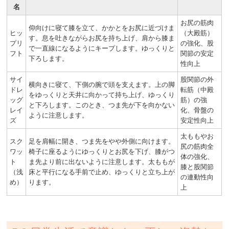
名
お尻の筋肉
仰向けに寝て膝を立て、かかとをお尻に近づけま
ヒッ
（大殿筋）
す。息を吐きながらお尻を持ち上げ、肩から膝ま
プリ
の強化、股
で一直線になるようにキープします。ゆっくりと
フト
関節の安定
下ろします。
性向上
サイ
股関節の外
横向きに寝て、下側の腕で頭を支えます。上の脚
ドレ
転筋（中殿
をゆっくりと天井に向かって持ち上げ、ゆっくり
ッグ
筋）の強
と下ろします。このとき、つま先が下を向かない
レイ
化、骨盤の
ように注意します。
ズ
安定性向上
太ももやお
スク
足を肩幅に開き、つま先をやや外側に向けます。
尻の筋肉全
ワッ
椅子に座るようにゆっくりとお尻を下げ、膝がつ
体の強化、
ト
ま先より前に出ないように注意します。太ももが
膝と股関節
（浅
床と平行になる手前で止め、ゆっくりと立ち上が
の連動性向
め）
ります。
上