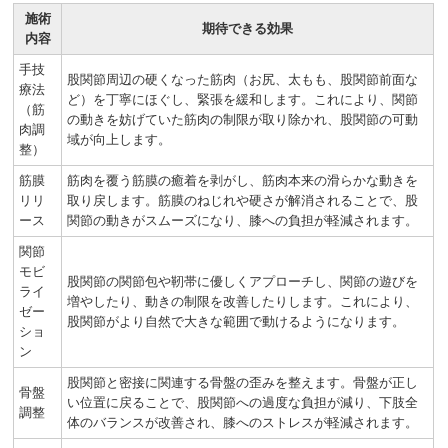
施術
期待できる効果
内容
手技
股関節周辺の硬くなった筋肉（お尻、太もも、股関節前面な
療法
ど）を丁寧にほぐし、緊張を緩和します。これにより、関節
（筋
の動きを妨げていた筋肉の制限が取り除かれ、股関節の可動
肉調
域が向上します。
整）
筋膜
筋肉を覆う筋膜の癒着を剥がし、筋肉本来の滑らかな動きを
リリ
取り戻します。筋膜のねじれや硬さが解消されることで、股
ース
関節の動きがスムーズになり、膝への負担が軽減されます。
関節
モビ
股関節の関節包や靭帯に優しくアプローチし、関節の遊びを
ライ
増やしたり、動きの制限を改善したりします。これにより、
ゼー
股関節がより自然で大きな範囲で動けるようになります。
ショ
ン
股関節と密接に関連する骨盤の歪みを整えます。骨盤が正し
骨盤
い位置に戻ることで、股関節への過度な負担が減り、下肢全
調整
体のバランスが改善され、膝へのストレスが軽減されます。