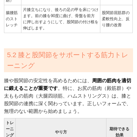
筋）
片膝立ちになり、後ろの足の甲を床につけ
腸腰筋
股関節屈筋群の
ます。前の膝を90度に曲げ、骨盤を前方
のスト
柔軟性向上、反
に押し出すようにして、股関節の付け根を
レッチ
り腰の改善
伸ばします。
5.2 膝と股関節をサポートする筋力トレ
ーニング
膝や股関節の安定性を高めるためには、
周囲の筋肉を適切
に鍛えることが重要です
。特に、お尻の筋肉（殿筋群）や
太ももの筋肉（大腿四頭筋、ハムストリングス）は、膝と
股関節の連携に深く関わっています。正しいフォームで、
無理のない範囲から始めましょう。
トレ
ーニ
期待できる
やり方
ング
効果