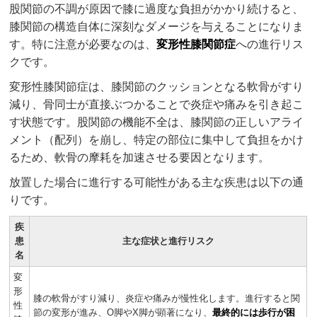
股関節の不調が原因で膝に過度な負担がかかり続けると、
膝関節の構造自体に深刻なダメージを与えることになりま
す。特に注意が必要なのは、
変形性膝関節症
への進行リス
クです。
変形性膝関節症は、膝関節のクッションとなる軟骨がすり
減り、骨同士が直接ぶつかることで炎症や痛みを引き起こ
す状態です。股関節の機能不全は、膝関節の正しいアライ
メント（配列）を崩し、特定の部位に集中して負担をかけ
るため、軟骨の摩耗を加速させる要因となります。
放置した場合に進行する可能性がある主な疾患は以下の通
りです。
疾
患
主な症状と進行リスク
名
変
形
膝の軟骨がすり減り、炎症や痛みが慢性化します。進行すると関
性
節の変形が進み、O脚やX脚が顕著になり、
最終的には歩行が困