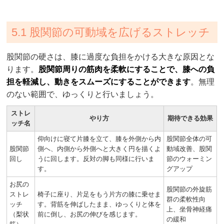
5.1 股関節の可動域を広げるストレッチ
股関節の硬さは、膝に過度な負担をかける大きな原因とな
ります。
股関節周りの筋肉を柔軟にすることで、膝への負
担を軽減し、動きをスムーズにすることができます
。無理
のない範囲で、ゆっくりと行いましょう。
ストレ
やり方
期待できる効果
ッチ名
仰向けに寝て片膝を立て、膝を外側から内
股関節全体の可
股関節
側へ、内側から外側へと大きく円を描くよ
動域改善、股関
回し
うに回します。反対の脚も同様に行いま
節のウォーミン
す。
グアップ
お尻の
股関節の外旋筋
ストレ
椅子に座り、片足をもう片方の膝に乗せま
群の柔軟性向
ッチ
す。背筋を伸ばしたまま、ゆっくりと体を
上、坐骨神経痛
（梨状
前に倒し、お尻の伸びを感じます。
の緩和