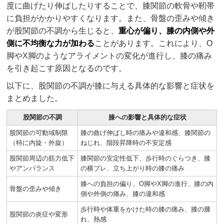
度に曲げたり伸ばしたりすることで、膝関節の軟骨や靭帯
に負担がかかりやすくなります。また、骨盤の歪みや傾き
が股関節の不調から生じると、
重心が偏り、膝の内側や外
側に不均衡な力が加わる
ことがあります。これにより、O
脚やX脚のようなアライメントの変化が進行し、膝の痛み
を引き起こす原因となるのです。
以下に、股関節の不調が膝に与える具体的な影響と症状を
まとめました。
股関節の不調
膝への影響と具体的な症状
股関節の可動域制限
膝の曲げ伸ばし時の痛みや違和感、膝関節の
（特に内旋・外旋）
ねじれ、階段昇降時の不安定感
股関節周辺の筋力低下
膝関節の安定性低下、歩行時のぐらつき、膝
やアンバランス
の横ブレ、立ち上がり時の膝の痛み
膝への負担の偏り、O脚やX脚の進行、膝の内
骨盤の歪みや傾き
側や外側の痛み、膝の違和感
歩行時や体重をかけた時の膝の痛み、膝の腫
股関節の炎症や変形
れ、熱感