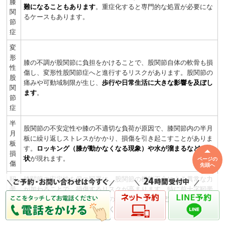
膝
難になることもあります
。重症化すると専門的な処置が必要にな
関
るケースもあります。
節
症
変
形
膝の不調が股関節に負担をかけることで、股関節自体の軟骨も損
性
傷し、変形性股関節症へと進行するリスクがあります。股関節の
股
痛みや可動域制限が生じ、
歩行や日常生活に大きな影響を及ぼし
関
ます
。
節
症
半
股関節の不安定性や膝の不適切な負荷が原因で、膝関節内の半月
月
板に繰り返しストレスがかかり、損傷を引き起こすことがありま
板
す。
ロッキング（膝が動かなくなる現象）や水が溜まるなどの症
損
状
が現れます。
ページの
傷
先頭へ
靭
膝関節の安定性を保つ靭帯に、股関節の機能不全による異常な力
帯
が加わることで、損傷するリスクが高まります。特に前十字靭帯
損
や後十字靭帯、側副靭帯などの損傷は、
膝の不安定性を増大さ
傷
せ、さらなる損傷を招きやすくなります
。