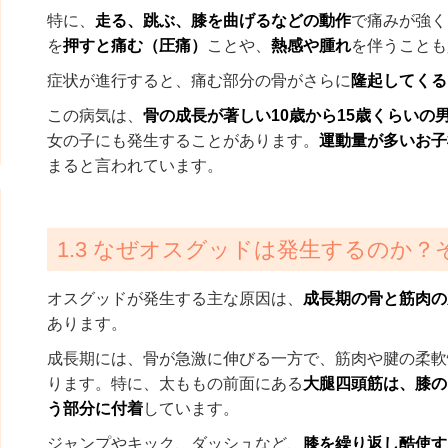
特に、
走る、跳ぶ、膝を曲げるなどの動作
で痛みが強く
を
押すと痛む（圧痛）
ことや、
熱感や腫れ
を伴うことも
症状が進行すると、痛む部分の骨がさらに
隆起してくる
この病気は、
骨の成長が著しい10歳から15歳くらいの
女の子にも発生することがあります。
運動量が多いお子
まると言われています。
1.3 なぜオスグッドは発生するのか
オスグッドが発生する主な原因は、
成長期の骨と筋肉の
あります。
成長期には、骨が急激に伸びる一方で、筋肉や腱の柔軟
ります。特に、太ももの前面にある
大腿四頭筋は、膝の
う部分に付着
しています。
ジャンプやキック、ダッシュなど、
膝を繰り返し酷使す