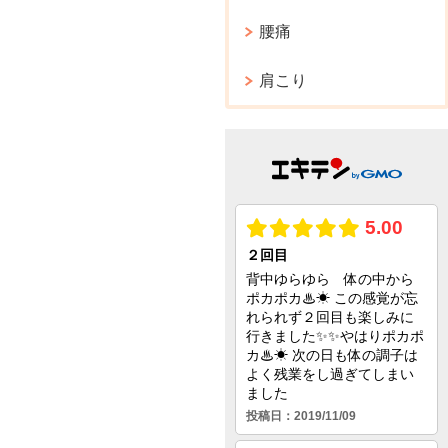
腰痛
肩こり