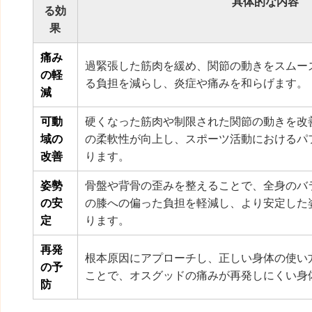
具体的な内容
る効
果
痛み
過緊張した筋肉を緩め、関節の動きをスムー
の軽
る負担を減らし、炎症や痛みを和らげます。
減
可動
硬くなった筋肉や制限された関節の動きを改
域の
の柔軟性が向上し、スポーツ活動におけるパ
改善
ります。
姿勢
骨盤や背骨の歪みを整えることで、全身のバ
の安
の膝への偏った負担を軽減し、より安定した
定
ります。
再発
根本原因にアプローチし、正しい身体の使い
の予
ことで、オスグッドの痛みが再発しにくい身
防