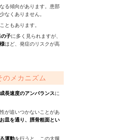
なる傾向があります。患部
少なくありません。
こともあります。
男の子
に多く見られますが、
様
ほど、発症のリスクが高
？そのメカニズム
成長速度のアンバランス
に
性が追いつかないことがあ
お皿を通り、脛骨粗面とい
る運動
を行うと、この大腿